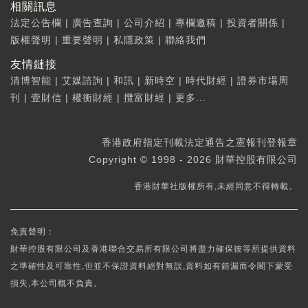
相關訊息
法定公告欄
|
廣告查詢
|
公司介紹
|
專欄邀稿
|
投資者關係
|
版權聲明
|
重要聲明
|
私隱政策
|
聯絡我們
友情鏈接
清博智能
|
艾媒諮詢
|
和訊
|
新時空
|
時代財經
|
證券市場周
刊
|
壹財信
|
權衡財經
|
攬富財經
|
更多...
香港政府指定刊載法定通告之憲報刊登報章
Copyright © 1998 - 2026 財華控股有限公司
香港財華社版權所有,未經同意不得轉載。
免責聲明：
財華控股有限公司及香港聯合交易所有限公司將盡力確保彼等所提供資料
之準確性及可靠性,但並不保證資料絕對無誤,資料如有錯漏而令閣下蒙受
損失,本公司概不負責。