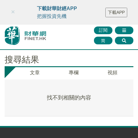
財華智庫網
FINTV
FINMETA
財華證券
媒體矩陣
下載財華財經APP
×
下載APP
智庫沙龍
聯絡我們
把握投資先機
訂閱
简
搜尋結果
文章
專欄
視頻
找不到相關的內容