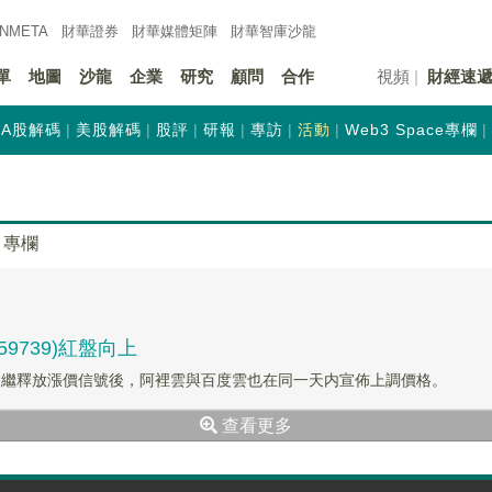
INMETA
財華證券
財華
媒體矩陣
財華
智庫沙龍
單
地圖
沙龍
企業
研究
顧問
合作
視頻
財經速
A股解碼
美股解碼
股評
研報
專訪
活動
Web3 Space專欄
專欄
9739)紅盤向上
相繼釋放漲價信號後，阿裡雲與百度雲也在同一天内宣佈上調價格。
查看更多