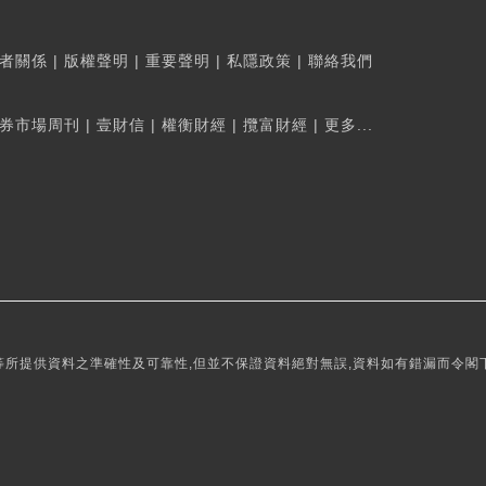
者關係
|
版權聲明
|
重要聲明
|
私隱政策
|
聯絡我們
券市場周刊
|
壹財信
|
權衡財經
|
攬富財經
|
更多...
所提供資料之準確性及可靠性,但並不保證資料絕對無誤,資料如有錯漏而令閣