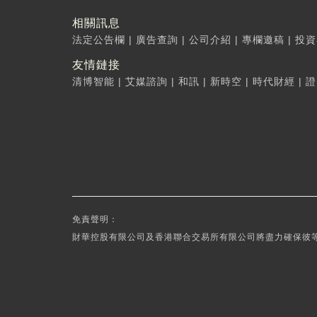
相關訊息
法定公告欄
|
廣告查詢
|
公司介紹
|
專欄邀稿
|
投資
友情鏈接
清博智能
|
艾媒諮詢
|
和訊
|
新時空
|
時代財經
|
證
免責聲明：
財華控股有限公司及香港聯合交易所有限公司將盡力確保彼等