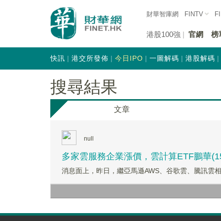
財華智庫網
FINTV
F
港股100強
官網
榜
快訊
港交所發佈
今日IPO
一圖解碼
港股解碼
搜尋結果
文章
null
多家雲服務企業漲價，雲計算ETF鵬華(15
消息面上，昨日，繼亞馬遜AWS、谷歌雲、騰訊雲