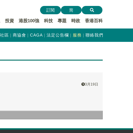
訂閱
简
遞
投資
港股100強
科技
專題
時政
香港百科
社區
商協會
CAGA
法定公告欄
服務
聯絡我們
3月19日