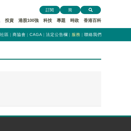
訂閱
简
遞
投資
港股100強
科技
專題
時政
香港百科
社區
商協會
CAGA
法定公告欄
服務
聯絡我們