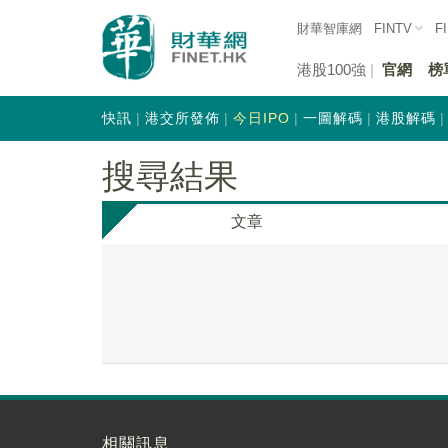
財華智庫網
FINTV
F
港股100強
官網
榜
快訊
港交所發佈
今日IPO
一圖解碼
港股解碼
搜尋結果
文章
相關訊息