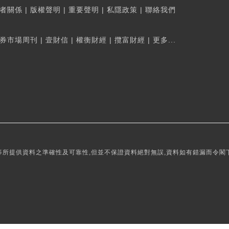
者關係
|
版權聲明
|
重要聲明
|
私隱政策
|
聯絡我們
券市場周刊
|
壹財信
|
權衡財經
|
攬富財經
|
更多...
所提供資料之準確性及可靠性,但並不保證資料絕對無誤,資料如有錯漏而令閣