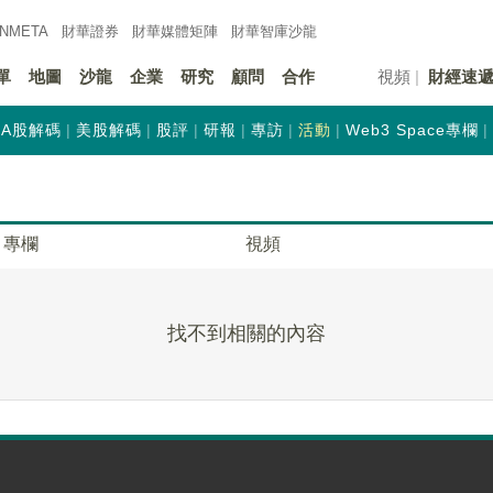
INMETA
財華證券
財華
媒體矩陣
財華
智庫沙龍
單
地圖
沙龍
企業
研究
顧問
合作
視頻
財經速
A股解碼
美股解碼
股評
研報
專訪
活動
Web3 Space專欄
專欄
視頻
找不到相關的內容