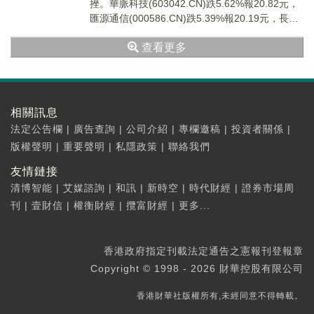
挫。華脈科技(603042.CN)跌5.62%報20.82元，
匯源通信(000586.CN)跌5.39%報20.19元，長飛
光纖(6...
查看更多
相關訊息
法定公告欄
|
廣告查詢
|
公司介紹
|
專欄邀稿
|
投資者關係
|
版權聲明
|
重要聲明
|
私隱政策
|
聯絡我們
友情鏈接
清博智能
|
艾媒諮詢
|
和訊
|
新時空
|
時代財經
|
證券市場周
刊
|
壹財信
|
權衡財經
|
攬富財經
|
更多...
香港政府指定刊載法定通告之憲報刊登報章
Copyright © 1998 - 2026 財華控股有限公司
香港財華社版權所有,未經同意不得轉載。