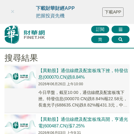
財華智庫網
FINTV
FINMETA
財華證券
媒體矩陣
下載財華財經APP
×
下載APP
智庫沙龍
聯絡我們
把握投資先機
訂閱
简
搜尋結果
【異動股】通信線纜及配套板塊下挫，特發信
息(000070.CN)跌8.84%
2026年06月26日 上午10:00
今日早盤，截至10:00，通信線纜及配套板塊下
挫。特發信息(000070.CN)跌8.84%報22.58元，
長進光子(688635.CN)跌8.82%報431.3元，中天
科技(6...
【異動股】通信線纜及配套板塊高開，亨通光
電(600487.CN)漲7.25%
2026年06月03日 上午9:31