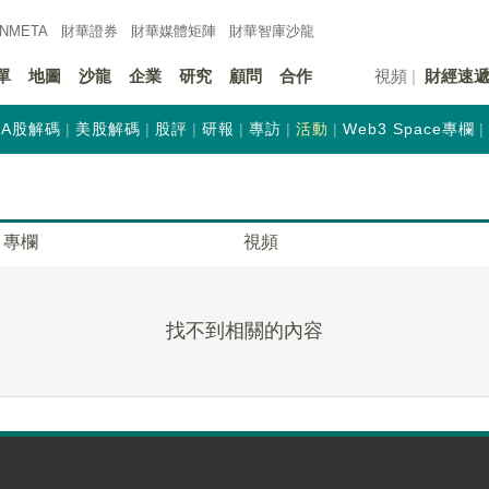
INMETA
財華證券
財華
媒體矩陣
財華
智庫沙龍
單
地圖
沙龍
企業
研究
顧問
合作
視頻
財經速
A股解碼
美股解碼
股評
研報
專訪
活動
Web3 Space專欄
專欄
視頻
找不到相關的內容