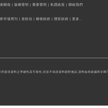
者關係
|
版權聲明
|
重要聲明
|
私隱政策
|
聯絡我們
券市場周刊
|
壹財信
|
權衡財經
|
攬富財經
|
更多...
所提供資料之準確性及可靠性,但並不保證資料絕對無誤,資料如有錯漏而令閣