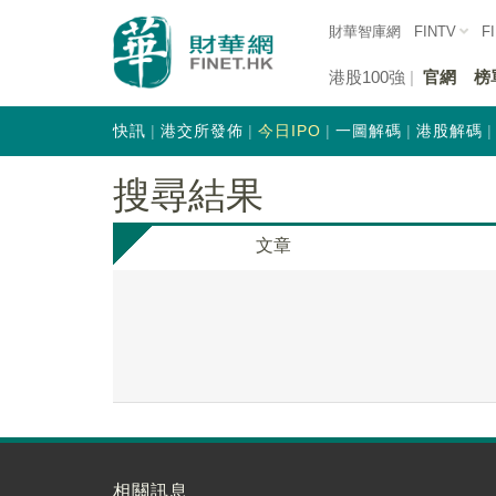
財華智庫網
FINTV
F
港股100強
官網
榜
快訊
港交所發佈
今日IPO
一圖解碼
港股解碼
搜尋結果
文章
相關訊息