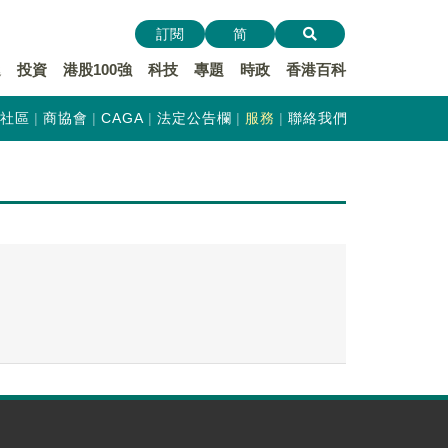
訂閱
简
遞
投資
港股100強
科技
專題
時政
香港百科
社區
商協會
CAGA
法定公告欄
服務
聯絡我們