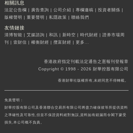
相關訊息
法定公告欄
|
廣告查詢
|
公司介紹
|
專欄邀稿
|
投資者關係
|
版權聲明
|
重要聲明
|
私隱政策
|
聯絡我們
友情鏈接
清博智能
|
艾媒諮詢
|
和訊
|
新時空
|
時代財經
|
證券市場周
刊
|
壹財信
|
權衡財經
|
攬富財經
|
更多...
香港政府指定刊載法定通告之憲報刊登報章
Copyright © 1998 - 2026 財華控股有限公司
香港財華社版權所有,未經同意不得轉載。
免責聲明：
財華控股有限公司及香港聯合交易所有限公司將盡力確保彼等所提供資料
之準確性及可靠性,但並不保證資料絕對無誤,資料如有錯漏而令閣下蒙受
損失,本公司概不負責。