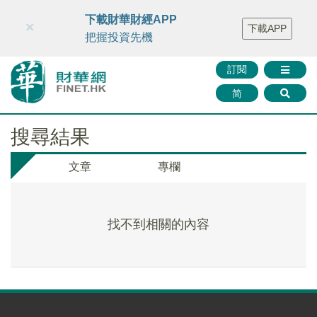
財華智庫網
FINTV
FINMETA
財華證券
媒體矩陣
下載財華財經APP
×
下載APP
智庫沙龍
聯絡我們
把握投資先機
訂閱
简
搜尋結果
文章
專欄
找不到相關的內容