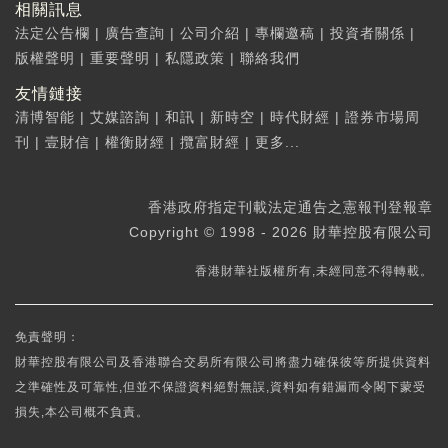
相關訊息
法定公告欄
|
廣告查詢
|
公司介紹
|
專欄邀稿
|
投資者關係
|
版權聲明
|
重要聲明
|
私隱政策
|
聯絡我們
友情鏈接
清博智能
|
艾媒諮詢
|
和訊
|
新時空
|
時代財經
|
證券市場周
刊
|
壹財信
|
權衡財經
|
攬富財經
|
更多...
香港政府指定刊載法定通告之憲報刊登報章
Copyright © 1998 - 2026 財華控股有限公司
香港財華社版權所有,未經同意不得轉載。
免責聲明：
財華控股有限公司及香港聯合交易所有限公司將盡力確保彼等所提供資料
之準確性及可靠性,但並不保證資料絕對無誤,資料如有錯漏而令閣下蒙受
損失,本公司概不負責。