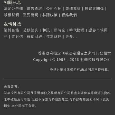
相關訊息
法定公告欄
|
廣告查詢
|
公司介紹
|
專欄邀稿
|
投資者關係
|
版權聲明
|
重要聲明
|
私隱政策
|
聯絡我們
友情鏈接
清博智能
|
艾媒諮詢
|
和訊
|
新時空
|
時代財經
|
證券市場周
刊
|
壹財信
|
權衡財經
|
攬富財經
|
更多...
香港政府指定刊載法定通告之憲報刊登報章
Copyright © 1998 - 2026 財華控股有限公司
香港財華社版權所有,未經同意不得轉載。
免責聲明：
財華控股有限公司及香港聯合交易所有限公司將盡力確保彼等所提供資料
之準確性及可靠性,但並不保證資料絕對無誤,資料如有錯漏而令閣下蒙受
損失,本公司概不負責。