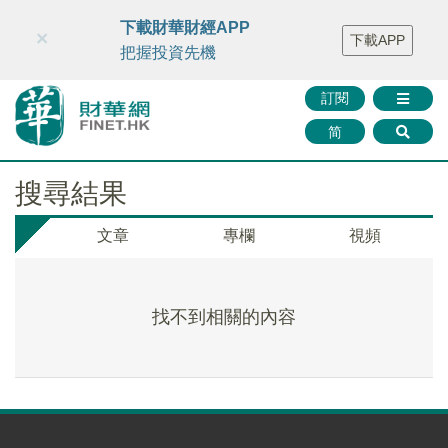
財華智庫網
FINTV
FINMETA
財華證券
媒體矩陣
下載財華財經APP
×
下載APP
智庫沙龍
聯絡我們
把握投資先機
訂閱
简
搜尋結果
文章
專欄
視頻
找不到相關的內容