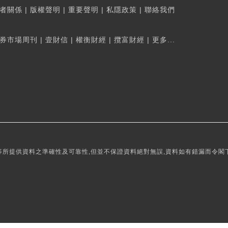
者關係
|
版權聲明
|
重要聲明
|
私隱政策
|
聯絡我們
券市場周刊
|
壹財信
|
權衡財經
|
攬富財經
|
更多...
所提供資料之準確性及可靠性,但並不保證資料絕對無誤,資料如有錯漏而令閣