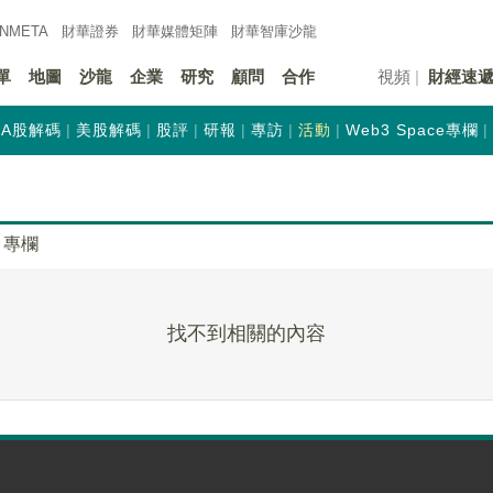
INMETA
財華證券
財華
媒體矩陣
財華
智庫沙龍
單
地圖
沙龍
企業
研究
顧問
合作
視頻
財經速
A股解碼
美股解碼
股評
研報
專訪
活動
Web3 Space專欄
專欄
找不到相關的內容