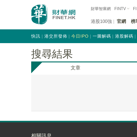
財華智庫網
FINTV
F
港股100強
官網
榜
快訊
港交所發佈
今日IPO
一圖解碼
港股解碼
搜尋結果
文章
相關訊息