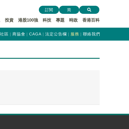
訂閱
简
遞
投資
港股100強
科技
專題
時政
香港百科
社區
商協會
CAGA
法定公告欄
服務
聯絡我們