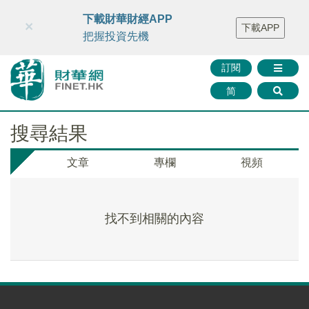
財華智庫網
FINTV
FINMETA
財華證券
媒體矩陣
下載財華財經APP
×
下載APP
智庫沙龍
聯絡我們
把握投資先機
訂閱
简
搜尋結果
文章
專欄
視頻
找不到相關的內容