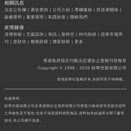
相關訊息
法定公告欄
|
廣告查詢
|
公司介紹
|
專欄邀稿
|
投資者關係
|
版權聲明
|
重要聲明
|
私隱政策
|
聯絡我們
友情鏈接
清博智能
|
艾媒諮詢
|
和訊
|
新時空
|
時代財經
|
證券市場周
刊
|
壹財信
|
權衡財經
|
攬富財經
|
更多...
香港政府指定刊載法定通告之憲報刊登報章
Copyright © 1998 - 2026 財華控股有限公司
香港財華社版權所有,未經同意不得轉載。
免責聲明：
財華控股有限公司及香港聯合交易所有限公司將盡力確保彼等所提供資料
之準確性及可靠性,但並不保證資料絕對無誤,資料如有錯漏而令閣下蒙受
損失,本公司概不負責。