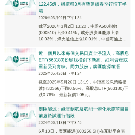
122.45億，機構稱3月有望延續春季行情下半
場
2026年03月02日 下午1:34
截至2026年3月2日 13:20，中證A500指數
(000510)上漲0.41%，成分股廣匯能源上漲
10.03%，烽火通信上漲10.01%，中國海油上漲
10.01%，中國天楹上...
近一個月以來每個交易日資金淨流入，高股息
ETF(563180)份額規模創下新高。紅利資産或
重新受到青睐。同力股份，廣匯能源領漲
2025年05月26日 下午1:24
截至2025年5月26日 13:19，中證高股息策略指
數(H30366)下跌0.56%。高股息ETF(563180)下
跌0.76%，最新報價1.05元。
廣匯能源：綠電制氫及氫能一體化示範項目目
前處於試運行階段
2024年06月13日 下午3:45
6月13日，廣匯能源(600256.SH)在互動平台表