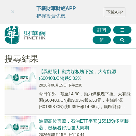
財華智庫網
FINTV
FINMETA
財華證券
媒體矩陣
下載財華財經APP
×
下載APP
智庫沙龍
聯絡我們
把握投資先機
訂閱
简
搜尋結果
【異動股】動力煤板塊下挫，大有能源
(600403.CN)跌9.93%
2026年06月15日 下午2:30
今日午盤，截至14:30，動力煤板塊下挫。大有能
源(600403.CN)跌9.93%報6.53元，中煤能源
(601898.CN)跌9.39%報14.66元，廣匯能源
(600256...
油價高位震蕩，石油ETF平安(159199)多空膠
著，機構看好油運大周期
2026年05月15日 上午10:44