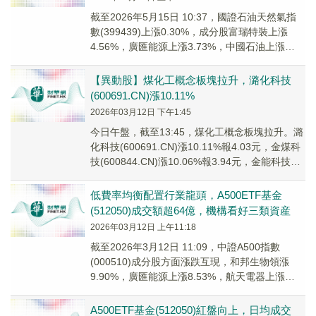
截至2026年5月15日 10:37，國證石油天然氣指
數(399439)上漲0.30%，成分股富瑞特裝上漲
4.56%，廣匯能源上漲3.73%，中國石油上漲
2.40%，傑瑞股份上漲...
【異動股】煤化工概念板塊拉升，潞化科技
(600691.CN)漲10.11%
2026年03月12日 下午1:45
今日午盤，截至13:45，煤化工概念板塊拉升。潞
化科技(600691.CN)漲10.11%報4.03元，金煤科
技(600844.CN)漲10.06%報3.94元，金能科技
(603...
低費率均衡配置行業龍頭，A500ETF基金
(512050)成交額超64億，機構看好三類資産
2026年03月12日 上午11:18
截至2026年3月12日 11:09，中證A500指數
(000510)成分股方面漲跌互現，和邦生物領漲
9.90%，廣匯能源上漲8.53%，航天電器上漲
7.08%；徐工機械領跌。A...
A500ETF基金(512050)紅盤向上，日均成交