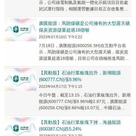
示，公司綠電制氫及氫能一體化示範項目目前處
於試運行階段，相關運營數據目前正在收集整理
中。
廣匯能源：馬朗煤礦是公司擁有的大型露天礦
煤炭資源儲量超過18億噸
2023年07月18日 下午2:22
7月18日，廣匯能源(600256.SH)在互動平台表
示，馬朗煤礦是公司擁有的大型露天礦，煤炭資
源儲量超過18億噸，目前公司在積極推進馬朗煤
礦手續辦理。截止目前，該礦手續辦理情況...
【異動股】石油行業板塊拉升，新潮能源
(600777.CN)漲9.96%
2023年04月17日 下午1:15
今日午盤，截至13:15，石油行業板塊拉升。新潮
能源(600777.CN)漲9.96%報2.87元，廣匯能源
(600256.CN)漲8.86%報10.07元，中國石油
(60185...
【異動股】石油行業板塊下挫，海越能源
(600387.CN)跌5.24%