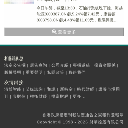
2023年03月14日 下午1:30
今日午盤，截至13:30，石油行業板塊下挫。海越
能源(600387.CN)跌5.24%報7.42元，康普頓
(603798.CN)跌4.48%報11.09元，嶽陽興長
(000819...
查看更多
相關訊息
法定公告欄
|
廣告查詢
|
公司介紹
|
專欄邀稿
|
投資者關係
|
版權聲明
|
重要聲明
|
私隱政策
|
聯絡我們
友情鏈接
清博智能
|
艾媒諮詢
|
和訊
|
新時空
|
時代財經
|
證券市場周
刊
|
壹財信
|
權衡財經
|
攬富財經
|
更多...
香港政府指定刊載法定通告之憲報刊登報章
Copyright © 1998 - 2026 財華控股有限公司