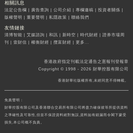
相關訊息
法定公告欄
|
廣告查詢
|
公司介紹
|
專欄邀稿
|
投資者關係
|
版權聲明
|
重要聲明
|
私隱政策
|
聯絡我們
友情鏈接
清博智能
|
艾媒諮詢
|
和訊
|
新時空
|
時代財經
|
證券市場周
刊
|
壹財信
|
權衡財經
|
攬富財經
|
更多...
香港政府指定刊載法定通告之憲報刊登報章
Copyright © 1998 - 2026 財華控股有限公司
香港財華社版權所有,未經同意不得轉載。
免責聲明：
財華控股有限公司及香港聯合交易所有限公司將盡力確保彼等所提供資料
之準確性及可靠性,但並不保證資料絕對無誤,資料如有錯漏而令閣下蒙受
損失,本公司概不負責。