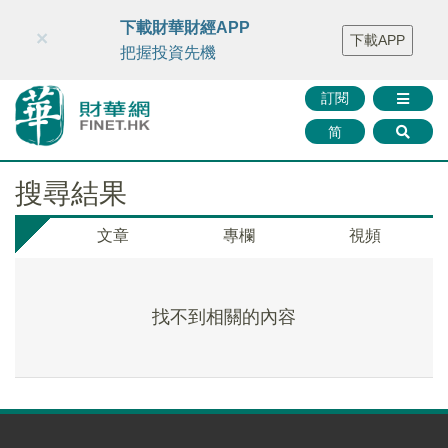
財華智庫網
FINTV
FINMETA
財華證券
媒體矩陣
下載財華財經APP
×
下載APP
智庫沙龍
聯絡我們
把握投資先機
訂閱
简
搜尋結果
文章
專欄
視頻
找不到相關的內容