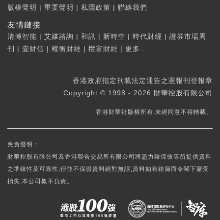
版權聲明
|
重要聲明
|
私隱政策
|
聯絡我們
友情鏈接
清博智能
|
艾媒諮詢
|
和訊
|
新時空
|
時代財經
|
證券市場周
刊
|
壹財信
|
權衡財經
|
攬富財經
|
更多...
香港政府指定刊載法定通告之憲報刊登報章
Copyright © 1998 - 2026 財華控股有限公司
香港財華社版權所有,未經同意不得轉載。
免責聲明：
財華控股有限公司及香港聯合交易所有限公司將盡力確保彼等所提供資料
之準確性及可靠性,但並不保證資料絕對無誤,資料如有錯漏而令閣下蒙受
損失,本公司概不負責。