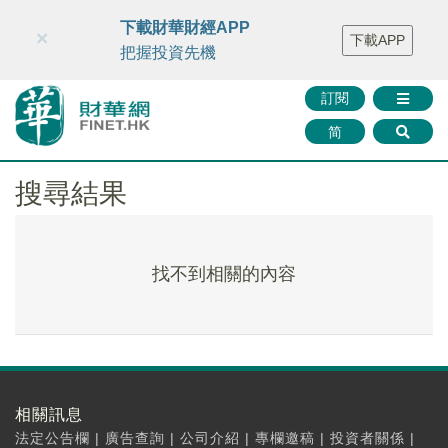
財華智庫網
FINTV
FINMETA
財華證券
媒體矩陣
下載財華財經APP
×
下載APP
智庫沙龍
聯絡我們
把握投資先機
訂閱
简
搜尋結果
找不到相關的內容
相關訊息
法定公告欄
|
廣告查詢
|
公司介紹
|
專欄邀稿
|
投資者關係
|