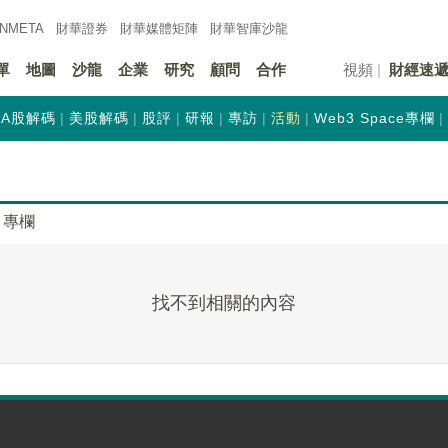
INMETA
財華證券
財華
媒體矩陣
財華
智庫沙龍
單
地圖
沙龍
企業
研究
顧問
合作
視頻
財經速
A股解碼
美股解碼
股評
研報
專訪
活動
Web3 Space專欄
專欄
找不到相關的內容