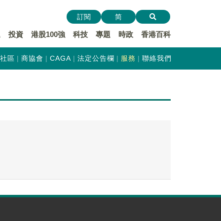
訂閱
简
遞
投資
港股100強
科技
專題
時政
香港百科
社區
商協會
CAGA
法定公告欄
服務
聯絡我們