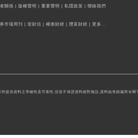
者關係
|
版權聲明
|
重要聲明
|
私隱政策
|
聯絡我們
券市場周刊
|
壹財信
|
權衡財經
|
攬富財經
|
更多...
所提供資料之準確性及可靠性,但並不保證資料絕對無誤,資料如有錯漏而令閣