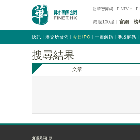
財華智庫網
FINTV
F
港股100強
官網
榜
快訊
港交所發佈
今日IPO
一圖解碼
港股解碼
搜尋結果
文章
相關訊息