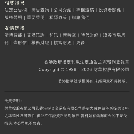
相關訊息
法定公告欄
|
廣告查詢
|
公司介紹
|
專欄邀稿
|
投資者關係
|
版權聲明
|
重要聲明
|
私隱政策
|
聯絡我們
友情鏈接
清博智能
|
艾媒諮詢
|
和訊
|
新時空
|
時代財經
|
證券市場周
刊
|
壹財信
|
權衡財經
|
攬富財經
|
更多...
香港政府指定刊載法定通告之憲報刊登報章
Copyright © 1998 - 2026 財華控股有限公司
香港財華社版權所有,未經同意不得轉載。
免責聲明：
財華控股有限公司及香港聯合交易所有限公司將盡力確保彼等所提供資料
之準確性及可靠性,但並不保證資料絕對無誤,資料如有錯漏而令閣下蒙受
損失,本公司概不負責。