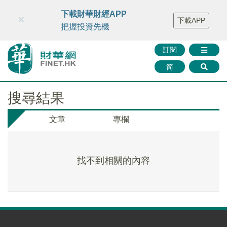
財華智庫網
FINTV
FINMETA
財華證券
媒體矩陣
下載財華財經APP
×
下載APP
智庫沙龍
聯絡我們
把握投資先機
訂閱
简
搜尋結果
文章
專欄
找不到相關的內容