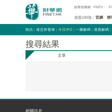
財華智庫網
FINTV
F
港股100強
官網
榜
快訊
港交所發佈
今日IPO
一圖解碼
港股解碼
搜尋結果
文章
相關訊息