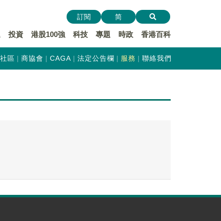
訂閱
简
遞
投資
港股100強
科技
專題
時政
香港百科
社區
商協會
CAGA
法定公告欄
服務
聯絡我們