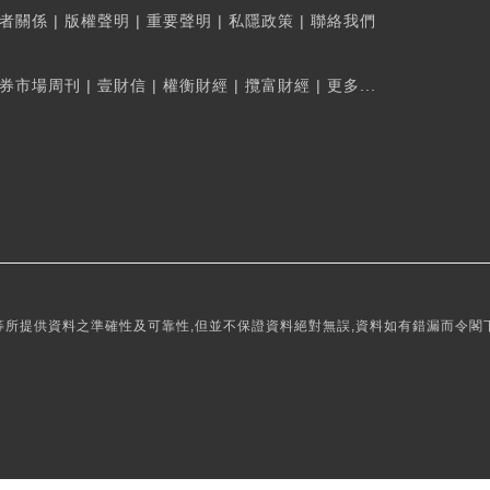
者關係
|
版權聲明
|
重要聲明
|
私隱政策
|
聯絡我們
券市場周刊
|
壹財信
|
權衡財經
|
攬富財經
|
更多...
所提供資料之準確性及可靠性,但並不保證資料絕對無誤,資料如有錯漏而令閣