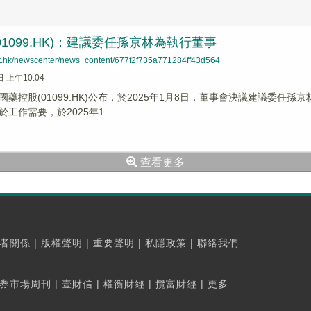
01099.HK)：建議委任孫京林為執行董事
net.hk/newscenter/news_content/677f2f735a771284ff43d564
日 上午10:04
國藥控股(01099.HK)公布，於2025年1月8日，董事會決議建議委
工作需要，於2025年1...
查看更多
者關係
|
版權聲明
|
重要聲明
|
私隱政策
|
聯絡我們
券市場周刊
|
壹財信
|
權衡財經
|
攬富財經
|
更多...