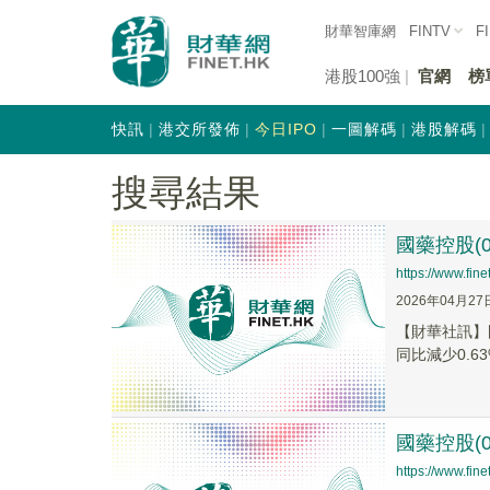
財華智庫網
FINTV
F
港股100強
官網
榜
快訊
港交所發佈
今日IPO
一圖解碼
港股解碼
搜尋結果
國藥控股(0
https://www.fi
2026年04月27
【財華社訊】國
同比減少0.63
國藥控股(0
https://www.fi