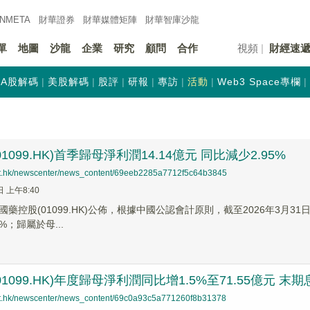
INMETA
財華證券
財華
媒體矩陣
財華
智庫沙龍
單
地圖
沙龍
企業
研究
顧問
合作
視頻
財經速
A股解碼
美股解碼
股評
研報
專訪
活動
Web3 Space專欄
1099.HK)首季歸母淨利潤14.14億元 同比減少2.95%
net.hk/newscenter/news_content/69eeb2285a7712f5c64b3845
日 上午8:40
藥控股(01099.HK)公佈，根據中國公認會計原則，截至2026年3月31日
%；歸屬於母...
1099.HK)年度歸母淨利潤同比增1.5%至71.55億元 末期息
net.hk/newscenter/news_content/69c0a93c5a771260f8b31378