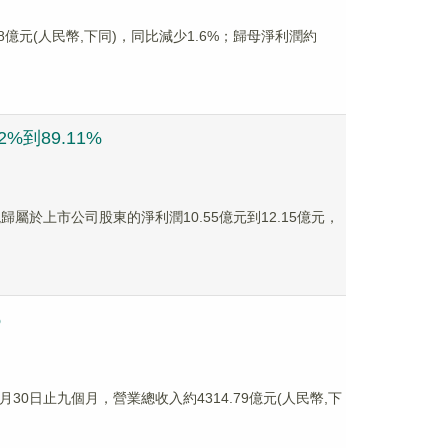
.68億元(人民幣,下同)，同比減少1.6%；歸母淨利潤約
%到89.11%
實現歸屬於上市公司股東的淨利潤10.55億元到12.15億元，
%
月30日止九個月，營業總收入約4314.79億元(人民幣,下