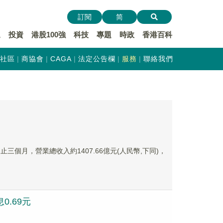
訂閱
简
遞
投資
港股100強
科技
專題
時政
香港百科
社區
商協會
CAGA
法定公告欄
服務
聯絡我們
止三個月，營業總收入約1407.66億元(人民幣,下同)，
0.69元