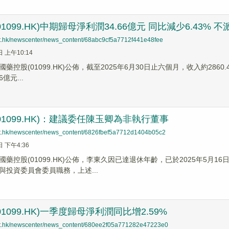
1099.HK)中期歸母淨利潤34.66億元 同比減少6.43% 不
net.hk/newscenter/news_content/68abc9cf5a7712f441e48fee
日 上午10:14
藥控股(01099.HK)公佈，截至2025年6月30日止六個月，收入約2860
億元...
01099.HK)：建議委任陳玉卿為非執行董事
net.hk/newscenter/news_content/6826fbef5a7712d1404b05c2
日 下午4:36
國藥控股(01099.HK)公佈，李東久因已達退休年齡，已於2025年5
與投資委員會委員職務，上述...
1099.HK)一季度歸母淨利潤同比增2.59%
net.hk/newscenter/news_content/680ee2f05a771282e47223e0