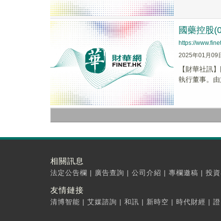
國藥控股(
https://www.fi
2025年01月09
【財華社訊】
執行董事。由於
相關訊息
法定公告欄
|
廣告查詢
|
公司介紹
|
專欄邀稿
|
投資
友情鏈接
清博智能
|
艾媒諮詢
|
和訊
|
新時空
|
時代財經
|
證