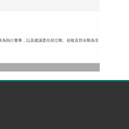
任孫京林為執行董事，以及建議委任胡立剛、祖敬及邢永剛為非