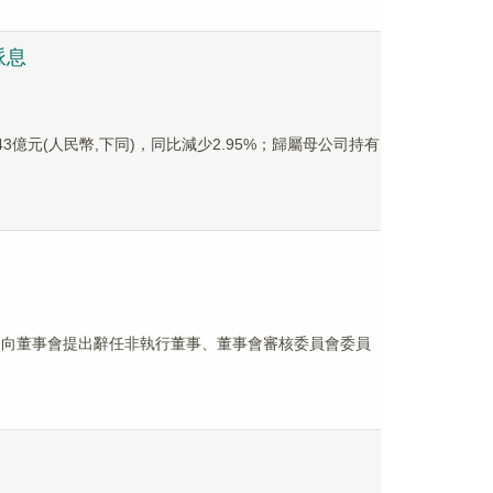
派息
.43億元(人民幣,下同)，同比減少2.95%；歸屬母公司持有
月16日向董事會提出辭任非執行董事、董事會審核委員會委員