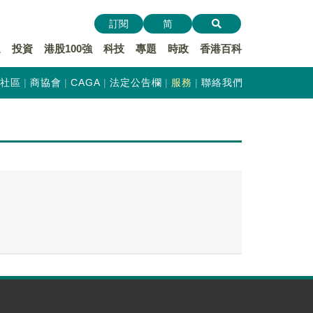
訂閱
简
遞
投資
港股100強
科技
專題
時政
香港百科
社區
商協會
CAGA
法定公告欄
服務
聯絡我們