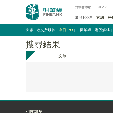
財華智庫網
FINTV
F
港股100強
官網
榜
快訊
港交所發佈
今日IPO
一圖解碼
港股解碼
搜尋結果
文章
相關訊息