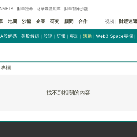
INMETA
財華證券
財華
媒體矩陣
財華
智庫沙龍
單
地圖
沙龍
企業
研究
顧問
合作
視頻
財經速
A股解碼
美股解碼
股評
研報
專訪
活動
Web3 Space專欄
專欄
找不到相關的內容