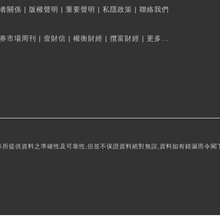
者關係
|
版權聲明
|
重要聲明
|
私隱政策
|
聯絡我們
券市場周刊
|
壹財信
|
權衡財經
|
攬富財經
|
更多...
所提供資料之準確性及可靠性,但並不保證資料絕對無誤,資料如有錯漏而令閣