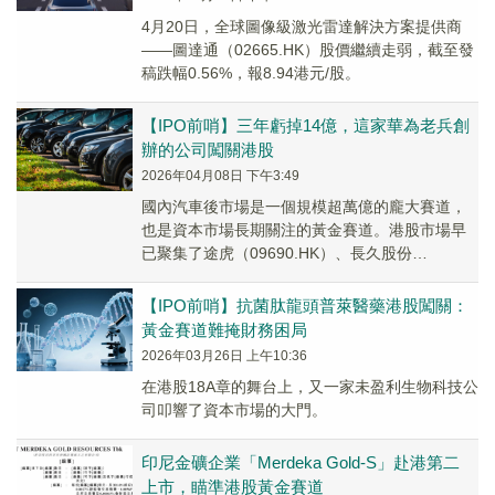
4月20日，全球圖像級激光雷達解決方案提供商
——圖達通（02665.HK）股價繼續走弱，截至發
稿跌幅0.56%，報8.94港元/股。
【IPO前哨】三年虧掉14億，這家華為老兵創
辦的公司闖關港股
2026年04月08日 下午3:49
國內汽車後市場是一個規模超萬億的龐大賽道，
也是資本市場長期關注的黃金賽道。港股市場早
已聚集了途虎（09690.HK）、長久股份
（06959.HK）、新焦點（00360.HK）和元...
【IPO前哨】抗菌肽龍頭普萊醫藥港股闖關：
黃金賽道難掩財務困局
2026年03月26日 上午10:36
在港股18A章的舞台上，又一家未盈利生物科技公
司叩響了資本市場的大門。
印尼金礦企業「Merdeka Gold-S」赴港第二
上市，瞄準港股黃金賽道