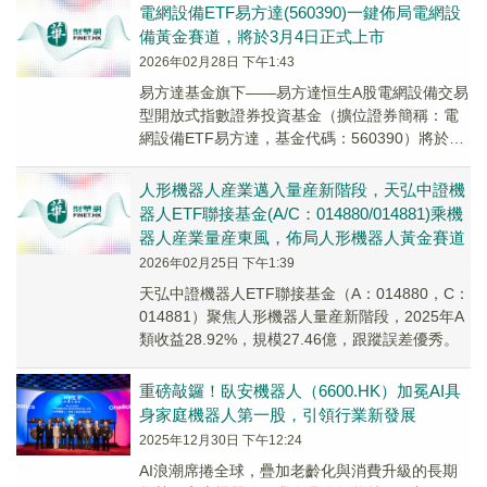
電網設備ETF易方達(560390)一鍵佈局電網設
備黃金賽道，將於3月4日正式上市
2026年02月28日 下午1:43
易方達基金旗下——易方達恒生A股電網設備交易
型開放式指數證券投資基金（擴位證券簡稱：電
網設備ETF易方達，基金代碼：560390）將於
2026年3月4日正式登陸上海證券交易所上市交
易。
人形機器人産業邁入量産新階段，天弘中證機
器人ETF聯接基金(A/C：014880/014881)乘機
器人産業量産東風，佈局人形機器人黃金賽道
2026年02月25日 下午1:39
天弘中證機器人ETF聯接基金（A：014880，C：
014881）聚焦人形機器人量産新階段，2025年A
類收益28.92%，規模27.46億，跟蹤誤差優秀。
重磅敲鑼！臥安機器人（6600.HK）加冕AI具
身家庭機器人第一股，引領行業新發展
2025年12月30日 下午12:24
AI浪潮席捲全球，疊加老齡化與消費升級的長期