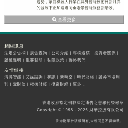
趨勢，家庭機器人行業在具身智能技術日新月異
的發展下正加速邁向全場景智能服務新階段。技
術突破、需求爆發與多元競爭格局，共同催生出
查看更多
一條黃金賽道。
相關訊息
法定公告欄
|
廣告查詢
|
公司介紹
|
專欄邀稿
|
投資者關係
|
版權聲明
|
重要聲明
|
私隱政策
|
聯絡我們
友情鏈接
清博智能
|
艾媒諮詢
|
和訊
|
新時空
|
時代財經
|
證券市場周
刊
|
壹財信
|
權衡財經
|
攬富財經
|
更多...
香港政府指定刊載法定通告之憲報刊登報章
Copyright © 1998 - 2026 財華控股有限公司
香港財華社版權所有,未經同意不得轉載。