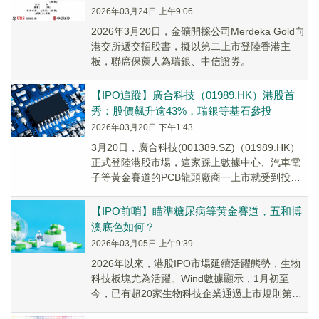
2026年03月24日 上午9:06
2026年3月20日，金礦開採公司Merdeka Gold向
港交所遞交招股書，擬以第二上市登陸香港主
板，聯席保薦人為瑞銀、中信證券。
【IPO追蹤】廣合科技（01989.HK）港股首
秀：股價飆升逾43%，瑞銀等基石參投
2026年03月20日 下午1:43
3月20日，廣合科技(001389.SZ)（01989.HK）
正式登陸港股市場，這家踩上數據中心、汽車電
子等黃金賽道的PCB龍頭廠商一上市就受到投資
者青睞。
【IPO前哨】瞄準糖尿病等黃金賽道，五和博
澳底色如何？
2026年03月05日 上午9:39
2026年以來，港股IPO市場延續活躍態勢，生物
科技板塊尤為活躍。Wind數據顯示，1月初至
今，已有超20家生物科技企業通過上市規則第
18A章衝刺港股，憑藉未盈利生物科技公司的上...