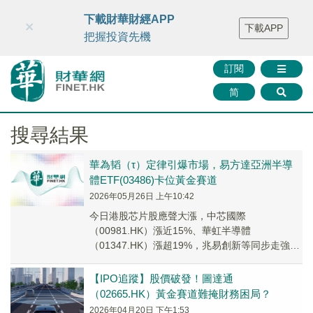
財華智庫網
FINTV
FINMETA
財華證券
媒體矩陣
下載財華財經APP
×
下載APP
智庫沙龍
聯絡我們
把握投資先機
訂閱
简
搜尋結果
華為韬（τ）定律引爆市場，易方達亞洲半導
體ETF(03486)卡位黃金賽道
2026年05月26日 上午10:42
今日港股芯片股應聲大漲，中芯國際
（00981.HK）漲近15%、華虹半導體
（01347.HK）漲超19%，兆易創新等同步走強，
易方達亞洲半導體ETF（03486）迎來技術與情緒
雙...
【IPO追蹤】股價破發！圖達通
（02665.HK）黃金賽道難掩財務困局？
2026年04月20日 下午1:53