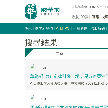
財華智庫網
FINTV
F
港股100強
官網
榜
快訊
港交所發佈
今日IPO
一圖解碼
港股解碼
搜尋結果
文章
null
華為韬（τ）定律引爆市場，易方達亞洲半導
今日港股芯片股應聲大漲，中芯國際（00981.HK）漲
null
電網設備ETF易方達(560390)一鍵佈