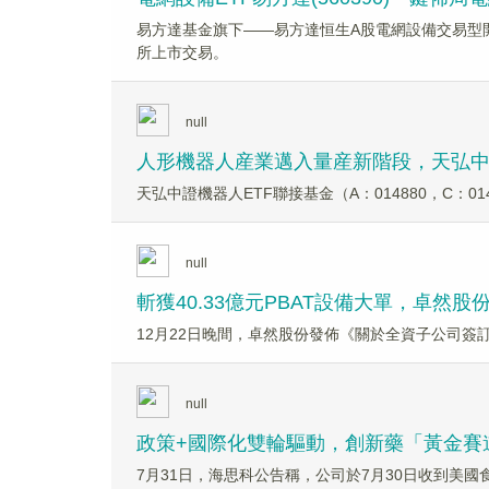
易方達基金旗下——易方達恒生A股電網設備交易型開
所上市交易。
null
人形機器人産業邁入量産新階段，天弘中證機
天弘中證機器人ETF聯接基金（A：014880，C：01
null
斬獲40.33億元PBAT設備大單，卓然
12月22日晚間，卓然股份發佈《關於全資子公司簽訂
null
政策+國際化雙輪驅動，創新藥「黃金賽
7月31日，海思科公告稱，公司於7月30日收到美國