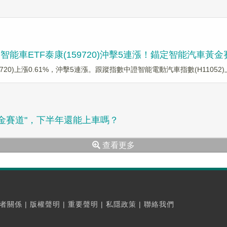
能車ETF泰康(159720)沖擊5連漲！錨定智能汽車黃
720)上漲0.61%，沖擊5連漲。跟蹤指數中證智能電動汽車指數(H11052)上
黃金賽道"，下半年還能上車嗎？
查看更多
者關係
|
版權聲明
|
重要聲明
|
私隱政策
|
聯絡我們