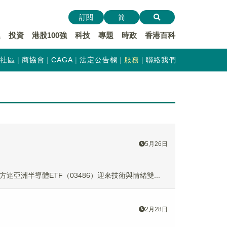
訂閱
简
遞
投資
港股100強
科技
專題
時政
香港百科
社區
商協會
CAGA
法定公告欄
服務
聯絡我們
5月26日
達亞洲半導體ETF（03486）迎來技術與情緒雙...
2月28日