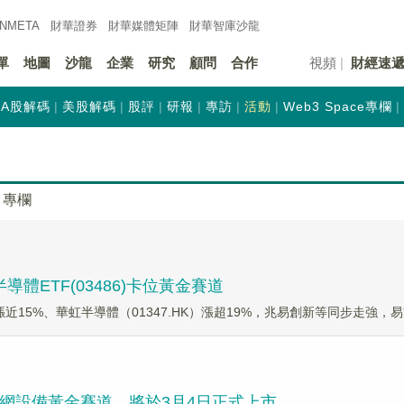
INMETA
財華證券
財華
媒體矩陣
財華
智庫沙龍
單
地圖
沙龍
企業
研究
顧問
合作
視頻
財經速
A股解碼
美股解碼
股評
研報
專訪
活動
Web3 Space專欄
專欄
體ETF(03486)卡位黃金賽道
近15%、華虹半導體（01347.HK）漲超19%，兆易創新等同步走強，易方
局電網設備黃金賽道，將於3月4日正式上市