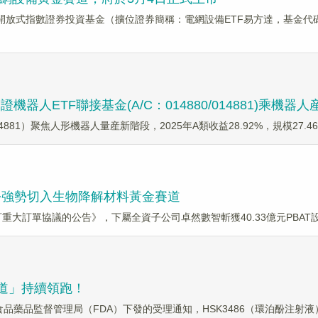
放式指數證券投資基金（擴位證券簡稱：電網設備ETF易方達，基金代碼：5
器人ETF聯接基金(A/C：014880/014881)乘
4881）聚焦人形機器人量産新階段，2025年A類收益28.92%，規模27.
股份強勢切入生物降解材料黃金賽道
重大訂單協議的公告》，下屬全資子公司卓然數智斬獲40.33億元PBAT
道」持續領跑！
食品藥品監督管理局（FDA）下發的受理通知，HSK3486（環泊酚注射