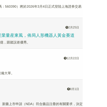
60390）將於2026年3月4日正式登陸上海證券交易
2月25日
機器人産業量産東風，佈局人形機器人黃金賽道
46億，跟蹤誤差優秀。
12月22日
設備大單。
8月1日
液）新藥上市申請（NDA）符合藥品注冊的有關要求，決定