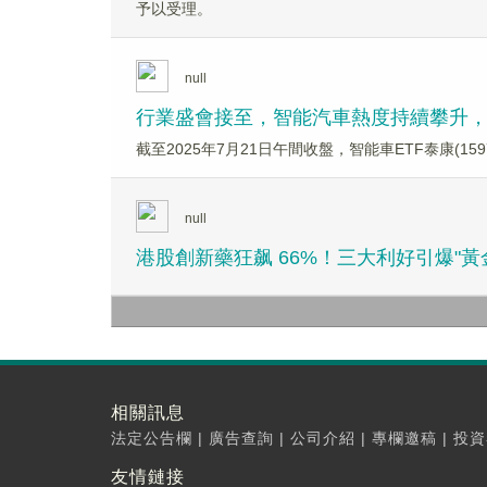
予以受理。
null
行業盛會接至，智能汽車熱度持續攀升，智
截至2025年7月21日午間收盤，智能車ETF泰康(159
null
港股創新藥狂飙 66%！三大利好引爆"
相關訊息
法定公告欄
|
廣告查詢
|
公司介紹
|
專欄邀稿
|
投資
友情鏈接