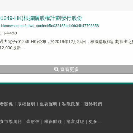
01249-HK)根據購股權計劃發行股份
net.hk/newscenter/news_content/5e032158bde0b34b47708858
日 下午4:43
力電子(01249-HK)公布，於2019年12月24日，根據購股權計劃授出之
,000股新...
查看更多
者關係
|
版權聲明
|
重要聲明
|
私隱政策
|
聯絡我們
券市場周刊
|
壹財信
|
權衡財經
|
攬富財經
|
更多...