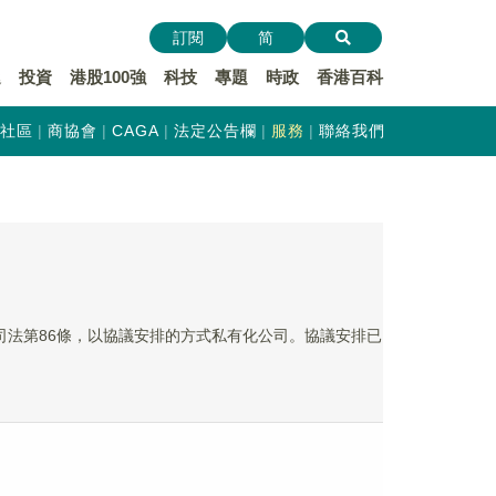
訂閱
简
遞
投資
港股100強
科技
專題
時政
香港百科
社區
商協會
CAGA
法定公告欄
服務
聯絡我們
根據公司法第86條，以協議安排的方式私有化公司。協議安排已