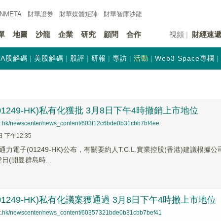
INMETA
財華證券
財華
媒體矩陣
財華
智庫沙龍
單
地圖
沙龍
企業
研究
顧問
合作
視頻
財經速
A股解碼
美股解碼
股評
研報
專訪
活動
Web3 Space專欄
01249-HK)私有化獲批 3月8日下午4時撤銷上市地位
net.hk/newscenter/news_content/603f12c6bde0b31cbb7bf4ee
日 下午12:35
力電子(01249-HK)公布，有關要約人T.C.L.實業控股(香港)建議
2日(開曼群島時...
01249-HK)私有化議案獲通過 3月8日下午4時撤上市地位
net.hk/newscenter/news_content/60357321bde0b31cbb7bef41