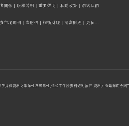
者關係
|
版權聲明
|
重要聲明
|
私隱政策
|
聯絡我們
券市場周刊
|
壹財信
|
權衡財經
|
攬富財經
|
更多...
所提供資料之準確性及可靠性,但並不保證資料絕對無誤,資料如有錯漏而令閣