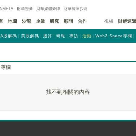
INMETA
財華證券
財華
媒體矩陣
財華
智庫沙龍
單
地圖
沙龍
企業
研究
顧問
合作
視頻
財經速
A股解碼
美股解碼
股評
研報
專訪
活動
Web3 Space專欄
專欄
找不到相關的內容