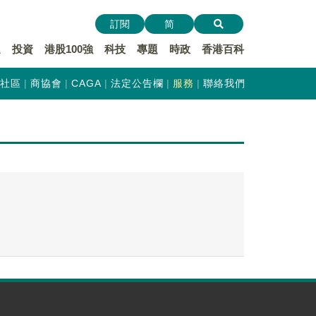
訂閱
简
遞
投資
港股100強
科技
專題
時政
香港百科
社區
商協會
CAGA
法定公告欄
服務
聯絡我們