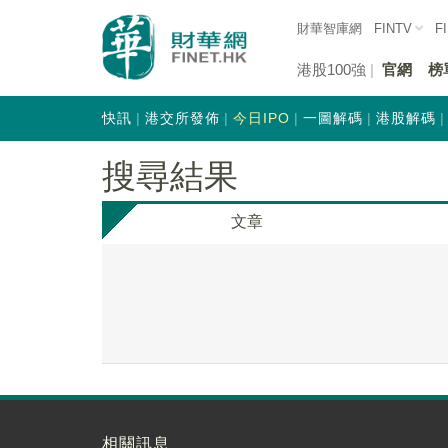
財華智庫網
FINTV
F
港股100強
官網
榜
快訊
港交所發佈
今日IPO
一圖解碼
港股解碼
搜尋結果
文章
相關訊息