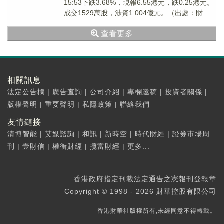
15:53下跌3.68%，現報6.55港元，跌0.25港元。
成交1529萬股，涉資1.004億元。（出處：財華
港股智能寫手）
查看更多
相關訊息
法定公告欄
|
廣告查詢
|
公司介紹
|
專欄邀稿
|
投資者關係
|
版權聲明
|
重要聲明
|
私隱政策
|
聯絡我們
友情鏈接
清博智能
|
艾媒諮詢
|
和訊
|
新時空
|
時代財經
|
證券市場周
刊
|
壹財信
|
權衡財經
|
攬富財經
|
更多...
香港政府指定刊載法定通告之憲報刊登報章
Copyright © 1998 - 2026 財華控股有限公司
香港財華社版權所有,未經同意不得轉載。