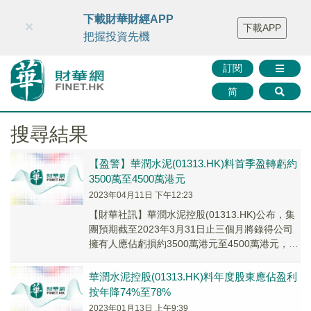
財華智庫網
FINTV
FINMETA
財華證券
媒體矩陣
下載財華財經APP
×
下載APP
智庫沙龍
聯絡我們
把握投資先機
訂閱
简
搜尋結果
【盈警】華潤水泥(01313.HK)料首季盈轉虧約
3500萬至4500萬港元
2023年04月11日 下午12:23
【財華社訊】華潤水泥控股(01313.HK)公布，集
團預期截至2023年3月31日止三個月將錄得公司
擁有人應佔虧損約3500萬港元至4500萬港元，而
截至2022年3月31日止三...
華潤水泥控股(01313.HK)料年度股東應佔盈利
按年降74%至78%
2023年01月13日 上午9:39