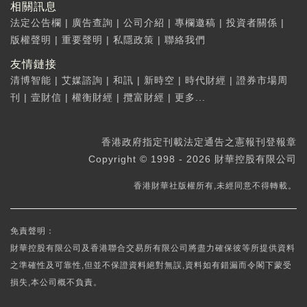
相關訊息
法定公告欄
|
廣告查詢
|
公司介紹
|
專欄邀稿
|
投資者關係
|
版權聲明
|
重要聲明
|
私隱政策
|
聯絡我們
友情鏈接
清博智能
|
艾媒諮詢
|
和訊
|
新時空
|
時代財經
|
證券市場周
刊
|
壹財信
|
權衡財經
|
攬富財經
|
更多...
香港政府指定刊載法定通告之憲報刊登報章
Copyright © 1998 - 2026 財華控股有限公司
香港財華社版權所有,未經同意不得轉載。
免責聲明：
財華控股有限公司及香港聯合交易所有限公司將盡力確保彼等所提供資料
之準確性及可靠性,但並不保證資料絕對無誤,資料如有錯漏而令閣下蒙受
損失,本公司概不負責。