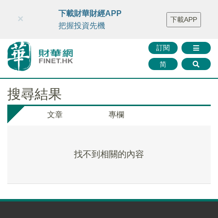
財華智庫網
FINTV
FINMETA
財華證券
媒體矩陣
下載財華財經APP
×
下載APP
智庫沙龍
聯絡我們
把握投資先機
訂閱
简
搜尋結果
文章
專欄
找不到相關的內容