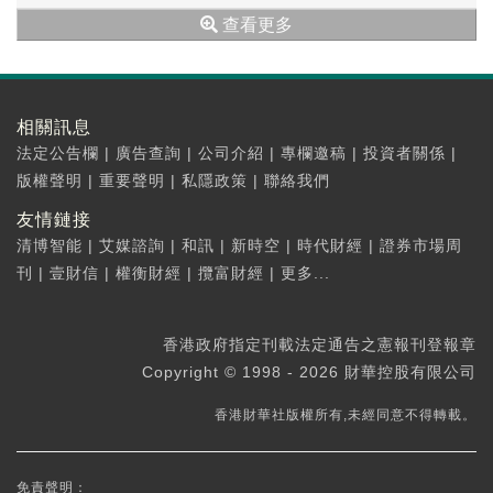
查看更多
相關訊息
法定公告欄
|
廣告查詢
|
公司介紹
|
專欄邀稿
|
投資者關係
|
版權聲明
|
重要聲明
|
私隱政策
|
聯絡我們
友情鏈接
清博智能
|
艾媒諮詢
|
和訊
|
新時空
|
時代財經
|
證券市場周
刊
|
壹財信
|
權衡財經
|
攬富財經
|
更多...
香港政府指定刊載法定通告之憲報刊登報章
Copyright © 1998 - 2026 財華控股有限公司
香港財華社版權所有,未經同意不得轉載。
免責聲明：