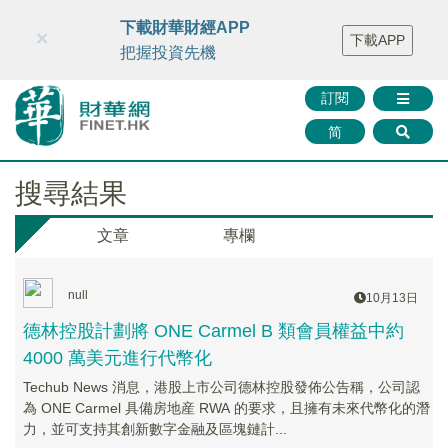
財華智庫網
FINTV
FINMETA
財華證券
媒體矩陣
下載財華財經APP
×
下載APP
智庫沙龍
聯絡我們
把握投資先機
訂閱
简
搜尋結果
文章
專欄
null
10月13日
德林控股計劃將 ONE Carmel B 類會員權益中約
4000 萬美元進行代幣化
Techub News 消息，港股上市公司德林控股發佈公告稱，公司認
為 ONE Carmel 具備房地産 RWA 的要求，且擁有未來代幣化的潛
力，並可支持其創新數字金融及區塊鏈計...