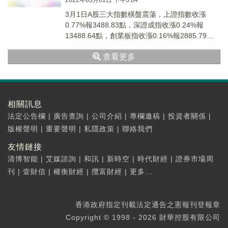
2022年03月01日 下午3:04
3月1日A股三大指數橫盤震蕩，上證指數收漲
0.77%報3488.83點，深證成指收漲0.24%報
13488.64點，創業板指收漲0.16%報2885.79
點。午後，煤炭開采及加工...
查看更多
相關訊息
法定公告欄
|
廣告查詢
|
公司介紹
|
專欄邀稿
|
投資者關係
|
版權聲明
|
重要聲明
|
私隱政策
|
聯絡我們
友情鏈接
清博智能
|
艾媒諮詢
|
和訊
|
新時空
|
時代財經
|
證券市場周
刊
|
壹財信
|
權衡財經
|
攬富財經
|
更多...
香港政府指定刊載法定通告之憲報刊登報章
Copyright © 1998 - 2026 財華控股有限公司