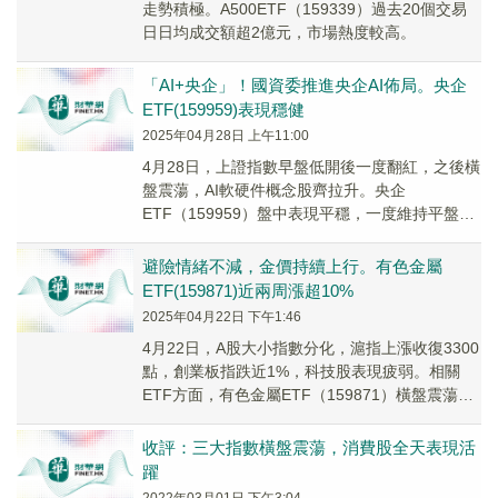
走勢積極。A500ETF（159339）過去20個交易
日日均成交額超2億元，市場熱度較高。
「AI+央企」！國資委推進央企AI佈局。央企
ETF(159959)表現穩健
2025年04月28日 上午11:00
4月28日，上證指數早盤低開後一度翻紅，之後橫
盤震蕩，AI軟硬件概念股齊拉升。央企
ETF（159959）盤中表現平穩，一度維持平盤狀
態。
避險情緒不減，金價持續上行。有色金屬
ETF(159871)近兩周漲超10%
2025年04月22日 下午1:46
4月22日，A股大小指數分化，滬指上漲收復3300
點，創業板指跌近1%，科技股表現疲弱。相關
ETF方面，有色金屬ETF（159871）橫盤震蕩，
近兩周已累計上漲10.73%。
收評：三大指數橫盤震蕩，消費股全天表現活
躍