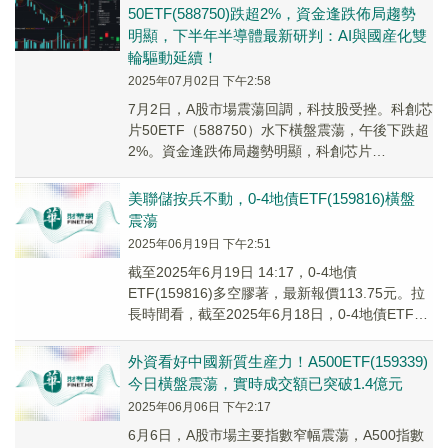
50ETF(588750)跌超2%，資金逢跌佈局趨勢
明顯，下半年半導體最新研判：AI與國産化雙
輪驅動延續！
2025年07月02日 下午2:58
7月2日，A股市場震蕩回調，科技股受挫。科創芯
片50ETF（588750）水下橫盤震蕩，午後下跌超
2%。資金逢跌佈局趨勢明顯，科創芯片
50ETF（588750）昨日吸金超2700萬元！
美聯儲按兵不動，0-4地債ETF(159816)橫盤
震蕩
2025年06月19日 下午2:51
截至2025年6月19日 14:17，0-4地債
ETF(159816)多空膠著，最新報價113.75元。拉
長時間看，截至2025年6月18日，0-4地債ETF近
1年累計上漲2.5...
外資看好中國新質生産力！A500ETF(159339)
今日橫盤震蕩，實時成交額已突破1.4億元
2025年06月06日 下午2:17
6月6日，A股市場主要指數窄幅震蕩，A500指數