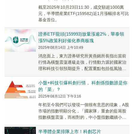
截至2025年10月23日11:30，成交額超1000萬
元，半導體産業ETF(159582)近1月漲幅排名可比
基金首位。
證券ETF龍頭(159993)放量漲逾2%，華泰領
漲5%政策利好催化券商板塊
2025年08月14日 上午10:49
消息面上，東方證券研究所黃燕銘所長指出當前
行情為橫盤震蕩逐級走強，行情動力源於國家治
理和科技引領預期提升，配置重點包括低風險的
大金融板塊（券商持續表現）。
小盤+科技引爆科創行情， 科創係指數誰是你
的「菜」？
2025年08月12日 下午3:16
年初至今我們可以發現一個很有意思的現象，A股
市場的指數明顯分化，「國家隊」重倉的藍籌股
指數橫盤震蕩，而相對的，中小盤指數繼續小幅
攀升。
半導體企業排隊上市！科創芯片