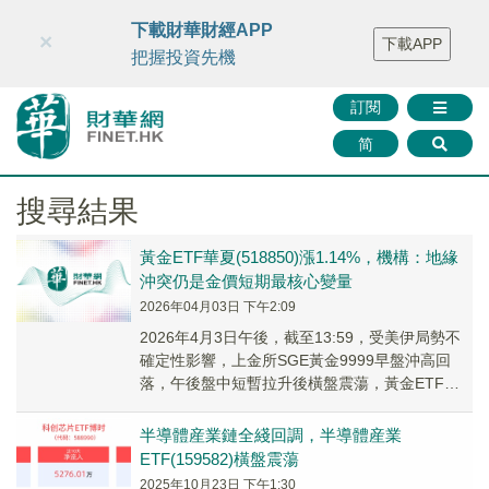
財華智庫網
FINTV
FINMETA
財華證券
媒體矩陣
下載財華財經APP
×
下載APP
智庫沙龍
聯絡我們
把握投資先機
訂閱
简
搜尋結果
黃金ETF華夏(518850)漲1.14%，機構：地緣
沖突仍是金價短期最核心變量
2026年04月03日 下午2:09
2026年4月3日午後，截至13:59，受美伊局勢不
確定性影響，上金所SGE黃金9999早盤沖高回
落，午後盤中短暫拉升後橫盤震蕩，黃金ETF華
夏(518850)上漲1.14%，最新價報9.94元。
半導體産業鏈全綫回調，半導體産業
ETF(159582)橫盤震蕩
2025年10月23日 下午1:30