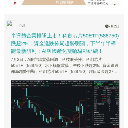
null
7月2日
半導體企業排隊上市！科創芯片50ETF(588750)
跌超2%，資金逢跌佈局趨勢明顯，下半年半導
體最新研判：AI與國産化雙輪驅動延續！
7月2日，A股市場震蕩回調，科技股受挫。科創芯片
50ETF（588750）水下橫盤震蕩，午後下跌超2%。資金逢跌
佈局趨勢明顯，科創芯片50ETF（588750）昨日吸金超2700
萬元！