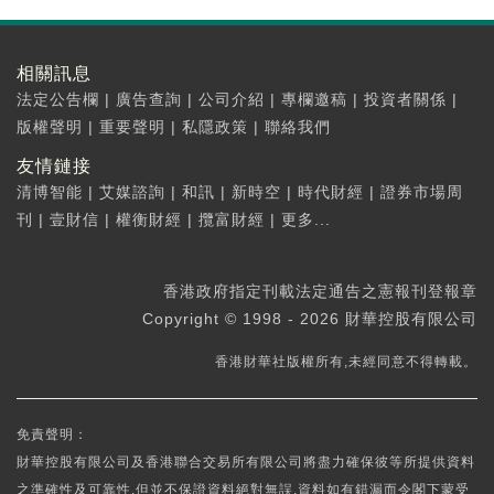
相關訊息
法定公告欄
|
廣告查詢
|
公司介紹
|
專欄邀稿
|
投資者關係
|
版權聲明
|
重要聲明
|
私隱政策
|
聯絡我們
友情鏈接
清博智能
|
艾媒諮詢
|
和訊
|
新時空
|
時代財經
|
證券市場周
刊
|
壹財信
|
權衡財經
|
攬富財經
|
更多...
香港政府指定刊載法定通告之憲報刊登報章
Copyright © 1998 - 2026 財華控股有限公司
香港財華社版權所有,未經同意不得轉載。
免責聲明：
財華控股有限公司及香港聯合交易所有限公司將盡力確保彼等所提供資料
之準確性及可靠性,但並不保證資料絕對無誤,資料如有錯漏而令閣下蒙受