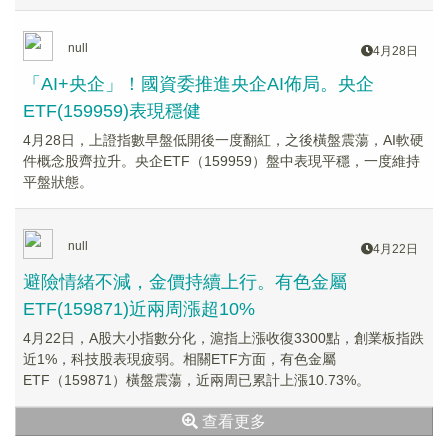
null
4月28日
「AI+央企」！國資委推進央企AI佈局。央企
ETF(159959)表現穩健
4月28日，上證指數早盤低開後一度翻紅，之後橫盤震蕩，AI軟硬
件概念股齊拉升。央企ETF（159959）盤中表現平穩，一度維持
平盤狀態。
null
4月22日
避險情緒不減，金價持續上行。有色金屬
ETF(159871)近兩周漲超10%
4月22日，A股大小指數分化，滬指上漲收復3300點，創業板指跌
近1%，科技股表現疲弱。相關ETF方面，有色金屬
ETF（159871）橫盤震蕩，近兩周已累計上漲10.73%。
查看更多