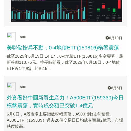
null
6月19日
美聯儲按兵不動，0-4地債ETF(159816)橫盤震蕩
截至2025年6月19日 14:17，0-4地債ETF(159816)多空膠著，最
新報價113.75元。拉長時間看，截至2025年6月18日，0-4地債
ETF近1年累計上漲2.5...
null
6月6日
外資看好中國新質生産力！A500ETF(159339)今日
橫盤震蕩，實時成交額已突破1.4億元
6月6日，A股市場主要指數窄幅震蕩，A500指數走勢積極。
A500ETF（159339）過去20個交易日日均成交額超2億元，市場
熱度較高。