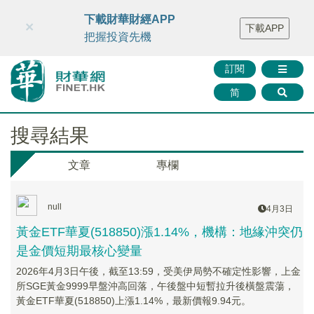
財華智庫網
FINTV
FINMETA
財華證券
媒體矩陣
下載財華財經APP
×
下載APP
智庫沙龍
聯絡我們
把握投資先機
訂閱
简
搜尋結果
文章
專欄
null
4月3日
黃金ETF華夏(518850)漲1.14%，機構：地緣沖突仍
是金價短期最核心變量
2026年4月3日午後，截至13:59，受美伊局勢不確定性影響，上金
所SGE黃金9999早盤沖高回落，午後盤中短暫拉升後橫盤震蕩，
黃金ETF華夏(518850)上漲1.14%，最新價報9.94元。