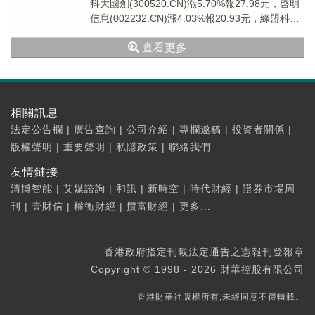
科大國創(300520.CN)漲5.70%報27.98元，啓明
信息(002232.CN)漲4.03%報20.93元，綠盟科技
(3...
查看更多
相關訊息
法定公告欄
|
廣告查詢
|
公司介紹
|
專欄邀稿
|
投資者關係
|
版權聲明
|
重要聲明
|
私隱政策
|
聯絡我們
友情鏈接
清博智能
|
艾媒諮詢
|
和訊
|
新時空
|
時代財經
|
證券市場周
刊
|
壹財信
|
權衡財經
|
攬富財經
|
更多...
香港政府指定刊載法定通告之憲報刊登報章
Copyright © 1998 - 2026 財華控股有限公司
香港財華社版權所有,未經同意不得轉載。