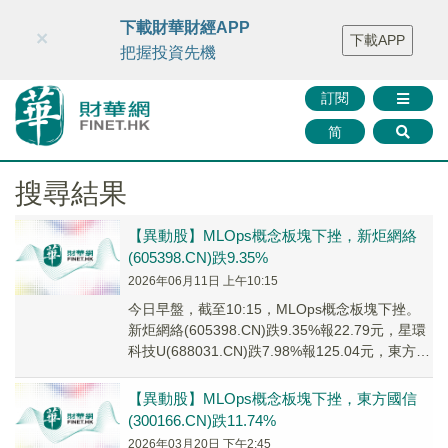
財華智庫網
FINTV
FINMETA
財華證券
媒體矩陣
下載財華財經APP
×
下載APP
智庫沙龍
聯絡我們
把握投資先機
訂閱
简
搜尋結果
【異動股】MLOps概念板塊下挫，新炬網絡
(605398.CN)跌9.35%
2026年06月11日 上午10:15
今日早盤，截至10:15，MLOps概念板塊下挫。
新炬網絡(605398.CN)跌9.35%報22.79元，星環
科技U(688031.CN)跌7.98%報125.04元，東方國
信...
【異動股】MLOps概念板塊下挫，東方國信
(300166.CN)跌11.74%
2026年03月20日 下午2:45