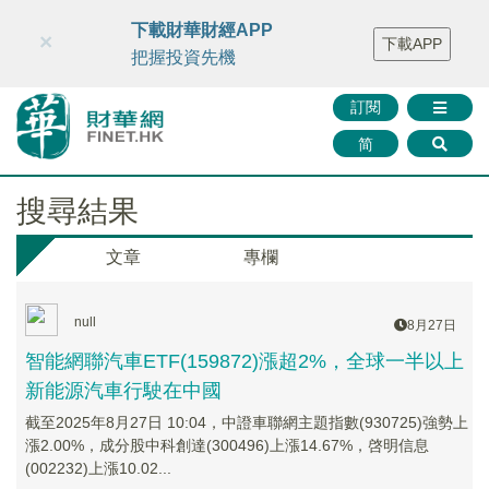
財華智庫網
FINTV
FINMETA
財華證券
媒體矩陣
下載財華財經APP
×
下載APP
智庫沙龍
聯絡我們
把握投資先機
訂閱
简
搜尋結果
文章
專欄
null
8月27日
智能網聯汽車ETF(159872)漲超2%，全球一半以上
新能源汽車行駛在中國
截至2025年8月27日 10:04，中證車聯網主題指數(930725)強勢上
漲2.00%，成分股中科創達(300496)上漲14.67%，啓明信息
(002232)上漲10.02...