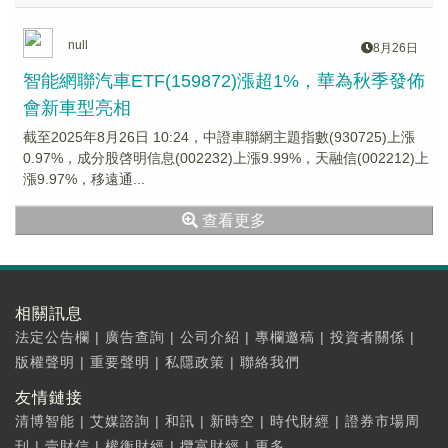
null
8月26日
智能網聯汽車ETF(159872)漲超1%，華為秋季發佈
會新車型亮相
截至2025年8月26日 10:24，中證車聯網主題指數(930725)上漲
0.97%，成分股啓明信息(002232)上漲9.99%，天融信(002212)上
漲9.97%，移遠通...
查看更多
相關訊息
法定公告欄
|
廣告查詢
|
公司介紹
|
專欄邀稿
|
投資者關係
|
版權聲明
|
重要聲明
|
私隱政策
|
聯絡我們
友情鏈接
清博智能
|
艾媒諮詢
|
和訊
|
新時空
|
時代財經
|
證券市場周
刊
|
壹財信
|
權衡財經
|
攬富財經
|
更多...