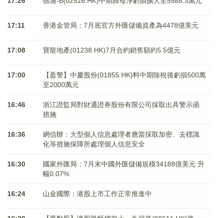
17:26
德適-B(02526.HK)中期歸母淨虧損擴大至5588.3萬元
17:11
香港金管局：7月底官方外匯儲備資產為4478億美元
17:08
寶龍地產(01238.HK)7月合約銷售額約5.5億元
17:00
【盈警】中慶股份(01855.HK)料中期除稅後虧損500萬
至2000萬元
16:46
浙江證監局對財通證券股份有限公司採取出具警示函
措施
16:36
網信辦：大型個人信息處理者應當採取加密、去標識
化等措施保障所處理個人信息安全
16:30
國家外匯局：7月末中國外匯儲備規模34188億美元 升
幅0.07%
16:24
山金國際：港股上市工作正常推進中