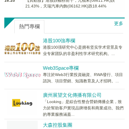
16:20
【異動股】港股跌幅榜前十，九福來(08611.HK)跌
21.43%，天瑞汽車内飾(06162.HK)跌18.44%
更多
熱門專欄
港股100強專欄
港股100强研究中心是拥有坚实学术背景及专
业专家团队的非盈利性学术研究机构。...
Web3Space專欄
專注於Web3行業投資融資、RWA發行、項目
諮詢、項目營銷、知識教育及人才招聘。...
廣州展望文化傳播有限公司
「Looking」是綜合性整合營銷傳播企業，致
力於幫助客戶實現品牌增長和商業成功。我們
的專業服務涵蓋...
大森控股集團