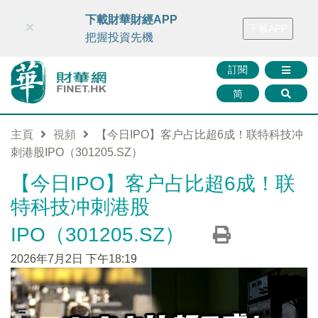
財華智庫網
FINTV
FINMETA
財華證券
媒體矩陣
下載財華財經APP
×
下載APP
智庫沙龍
聯絡我們
把握投資先機
訂閱
简
主頁
視頻
【今日IPO】客户占比超6成！联特科技冲
刺港股IPO（301205.SZ）
【今日IPO】客户占比超6成！联
特科技冲刺港股
IPO（301205.SZ）
2026年7月2日 下午18:19