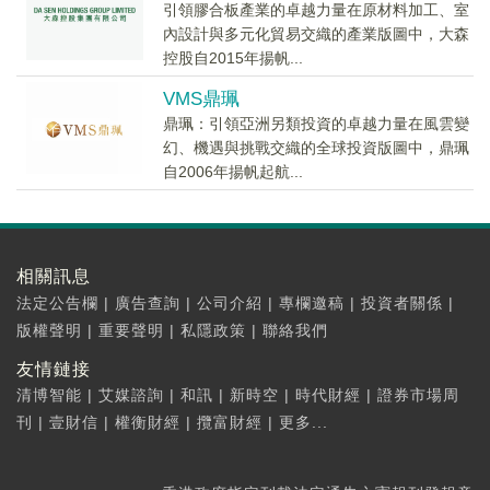
引領膠合板產業的卓越力量在原材料加工、室
內設計與多元化貿易交織的產業版圖中，大森
控股自2015年揚帆...
VMS鼎珮
鼎珮：引領亞洲另類投資的卓越力量在風雲變
幻、機遇與挑戰交織的全球投資版圖中，鼎珮
自2006年揚帆起航...
相關訊息
法定公告欄
|
廣告查詢
|
公司介紹
|
專欄邀稿
|
投資者關係
|
版權聲明
|
重要聲明
|
私隱政策
|
聯絡我們
友情鏈接
清博智能
|
艾媒諮詢
|
和訊
|
新時空
|
時代財經
|
證券市場周
刊
|
壹財信
|
權衡財經
|
攬富財經
|
更多...