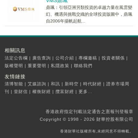
VMS鼎珮
鼎珮：引領亞洲另類投資的卓越力量在風雲變
幻、機遇與挑戰交織的全球投資版圖中，鼎珮
自2006年揚帆起航...
相關訊息
法定公告欄
|
廣告查詢
|
公司介紹
|
專欄邀稿
|
投資者關係
|
版權聲明
|
重要聲明
|
私隱政策
|
聯絡我們
友情鏈接
清博智能
|
艾媒諮詢
|
和訊
|
新時空
|
時代財經
|
證券市場周
刊
|
壹財信
|
權衡財經
|
攬富財經
|
更多...
香港政府指定刊載法定通告之憲報刊登報章
Copyright © 1998 - 2026 財華控股有限公司
香港財華社版權所有,未經同意不得轉載。