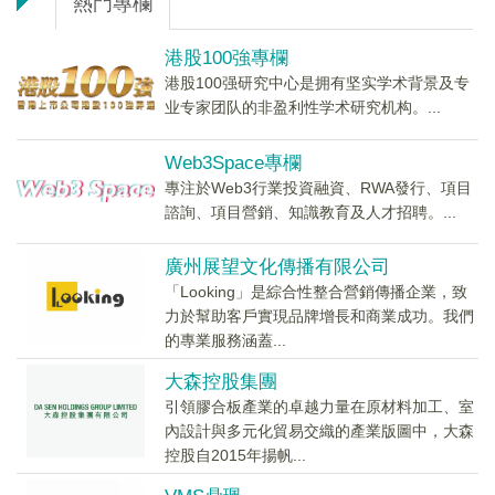
熱門專欄
港股100強專欄
港股100强研究中心是拥有坚实学术背景及专
业专家团队的非盈利性学术研究机构。...
Web3Space專欄
專注於Web3行業投資融資、RWA發行、項目
諮詢、項目營銷、知識教育及人才招聘。...
廣州展望文化傳播有限公司
「Looking」是綜合性整合營銷傳播企業，致
力於幫助客戶實現品牌增長和商業成功。我們
的專業服務涵蓋...
大森控股集團
引領膠合板產業的卓越力量在原材料加工、室
內設計與多元化貿易交織的產業版圖中，大森
控股自2015年揚帆...