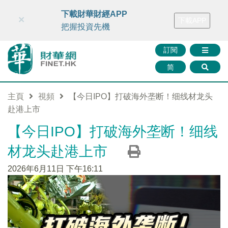
財華智庫網
FINTV
FINMETA
財華證券
媒體矩陣
下載財華財經APP
×
下載APP
智庫沙龍
聯絡我們
把握投資先機
訂閱
简
主頁
視頻
【今日IPO】打破海外垄断！细线材龙头
赴港上市
【今日IPO】打破海外垄断！细线
材龙头赴港上市
2026年6月11日 下午16:11