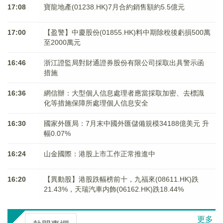
17:08
寶龍地產(01238.HK)7月合約銷售額約5.5億元
17:00
【盈警】中慶股份(01855.HK)料中期除稅後虧損500萬
至2000萬元
16:46
浙江證監局對財通證券股份有限公司採取出具警示函
措施
16:36
網信辦：大型個人信息處理者應當採取加密、去標識
化等措施保障所處理個人信息安全
16:30
國家外匯局：7月末中國外匯儲備規模34188億美元 升
幅0.07%
16:24
山金國際：港股上市工作正常推進中
16:20
【異動股】港股跌幅榜前十，九福來(08611.HK)跌
21.43%，天瑞汽車内飾(06162.HK)跌18.44%
更多