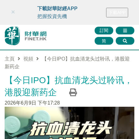
財華智庫網
FINTV
FINMETA
財華證券
媒體矩陣
下載財華財經APP
×
下載APP
智庫沙龍
聯絡我們
把握投資先機
訂閱
简
主頁
視頻
【今日IPO】抗血清龙头过聆讯，港股迎
新药企
【今日IPO】抗血清龙头过聆讯，
港股迎新药企
2026年6月9日 下午17:28