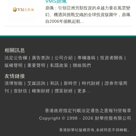
VMS鼎珮
鼎珮：引領亞洲另類投資的卓越力量在風雲變
幻、機遇與挑戰交織的全球投資版圖中，鼎珮
自2006年揚帆起航...
相關訊息
法定公告欄
|
廣告查詢
|
公司介紹
|
專欄邀稿
|
投資者關係
|
版權聲明
|
重要聲明
|
私隱政策
|
聯絡我們
友情鏈接
清博智能
|
艾媒諮詢
|
和訊
|
新時空
|
時代財經
|
證券市場周
刊
|
壹財信
|
權衡財經
|
攬富財經
|
更多...
香港政府指定刊載法定通告之憲報刊登報章
Copyright © 1998 - 2026 財華控股有限公司
香港財華社版權所有,未經同意不得轉載。