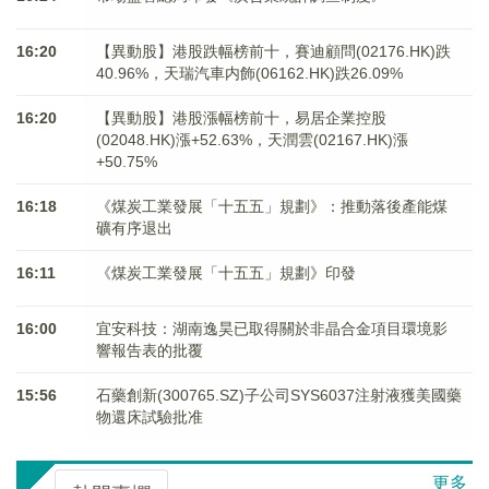
16:20
【異動股】港股跌幅榜前十，賽迪顧問(02176.HK)跌
40.96%，天瑞汽車内飾(06162.HK)跌26.09%
16:20
【異動股】港股漲幅榜前十，易居企業控股
(02048.HK)漲+52.63%，天潤雲(02167.HK)漲
+50.75%
16:18
《煤炭工業發展「十五五」規劃》：推動落後產能煤
礦有序退出
16:11
《煤炭工業發展「十五五」規劃》印發
16:00
宜安科技：湖南逸昊已取得關於非晶合金項目環境影
響報告表的批覆
15:56
石藥創新(300765.SZ)子公司SYS6037注射液獲美國藥
物還床試驗批准
更多