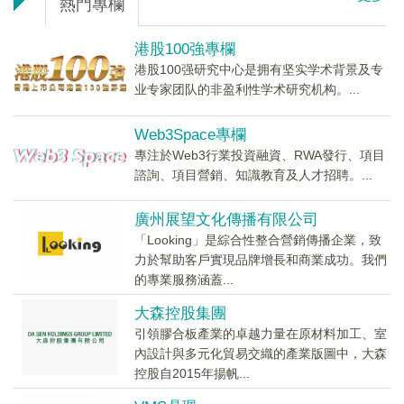
熱門專欄
港股100強專欄
港股100强研究中心是拥有坚实学术背景及专
业专家团队的非盈利性学术研究机构。...
Web3Space專欄
專注於Web3行業投資融資、RWA發行、項目
諮詢、項目營銷、知識教育及人才招聘。...
廣州展望文化傳播有限公司
「Looking」是綜合性整合營銷傳播企業，致
力於幫助客戶實現品牌增長和商業成功。我們
的專業服務涵蓋...
大森控股集團
引領膠合板產業的卓越力量在原材料加工、室
內設計與多元化貿易交織的產業版圖中，大森
控股自2015年揚帆...