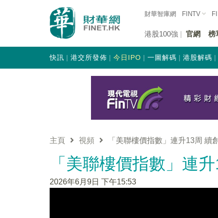
財華智庫網
FINTV
F
港股100強
官網
榜
快訊
港交所發佈
今日IPO
一圖解碼
港股解碼
主頁
視頻
「美聯樓價指數」連升13周 續
「美聯樓價指數」連升
2026年6月9日 下午15:53