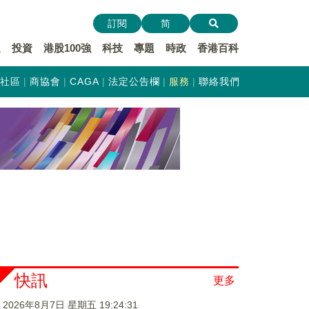
訂閱
简
遞
投資
港股100強
科技
專題
時政
香港百科
社區
商協會
CAGA
法定公告欄
服務
聯絡我們
快訊
更多
2026年8月7日 星期五 19:24:31