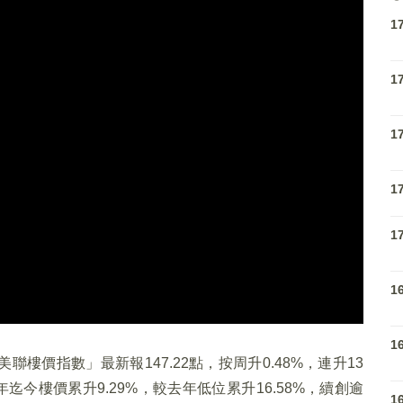
1
1
1
1
1
1
1
樓價指數」最新報147.22點，按周升0.48%，連升13
迄今樓價累升9.29%，較去年低位累升16.58%，續創逾
1