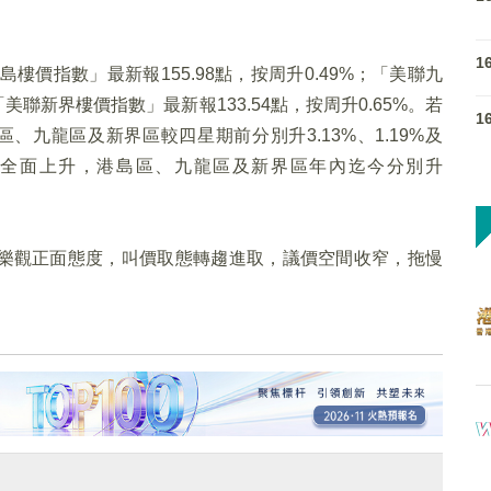
1
樓價指數」最新報155.98點，按周升0.49%；「美聯九
「美聯新界樓價指數」最新報133.54點，按周升0.65%。若
1
九龍區及新界區較四星期前分別升3.13%、1.19%及
同樣全面上升，港島區、九龍區及新界區年內迄今分別升
樂觀正面態度，叫價取態轉趨進取，議價空間收窄，拖慢