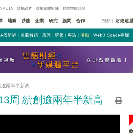
INMETA
財華證券
財華
媒體矩陣
財華
智庫沙龍
單
地圖
沙龍
企業
研究
顧問
合作
視頻
財經速
A股解碼
美股解碼
股評
研報
專訪
活動
Web3 Space專欄
創逾兩年半新高
13周 續創逾兩年半新高