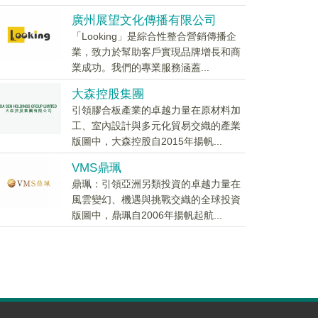
廣州展望文化傳播有限公司
「Looking」是綜合性整合營銷傳播企
業，致力於幫助客戶實現品牌增長和商
業成功。我們的專業服務涵蓋...
大森控股集團
引領膠合板產業的卓越力量在原材料加
工、室內設計與多元化貿易交織的產業
版圖中，大森控股自2015年揚帆...
VMS鼎珮
鼎珮：引領亞洲另類投資的卓越力量在
風雲變幻、機遇與挑戰交織的全球投資
版圖中，鼎珮自2006年揚帆起航...