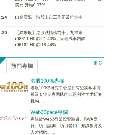
美元 升幅0.07%
6:24
山金國際：港股上市工作正常推進中
6:20
【異動股】港股跌幅榜前十，九福來
(08611.HK)跌21.43%，天瑞汽車内飾
(06162.HK)跌18.44%
更多
熱門專欄
港股100強專欄
港股100强研究中心是拥有坚实学术背
景及专业专家团队的非盈利性学术研究
机构。...
Web3Space專欄
專注於Web3行業投資融資、RWA發
行、項目諮詢、項目營銷、知識教育及
人才招聘。...