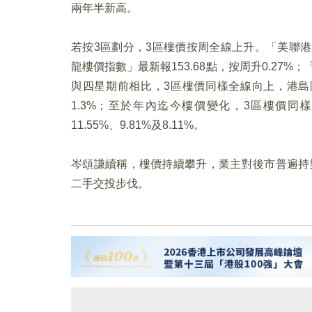
兩年半新高。
若按3區劃分，3區樓價按周全線上升。「美聯港島
龍樓價指數」最新報153.68點，按周升0.27%；
與四星期前相比，3區樓價同樣全線向上，港島區、
1.3%；至於年內迄今樓價變化，3區樓價
11.55%、9.81%及8.11%。
岑頌謙續稱，樓價持續攀升，業主對後市普遍持
二手交投步伐。