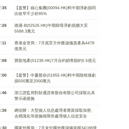
7:35
【盈警】綠心集團(00094.HK)料中期淨虧損同
比收窄不少於85%
7:26
德適-B(02526.HK)中期歸母淨虧損擴大至
5588.3萬元
7:11
香港金管局：7月底官方外匯儲備資產為4478
億美元
7:08
寶龍地產(01238.HK)7月合約銷售額約5.5億元
7:00
【盈警】中慶股份(01855.HK)料中期除稅後虧
損500萬至2000萬元
6:46
浙江證監局對財通證券股份有限公司採取出具
警示函措施
6:36
網信辦：大型個人信息處理者應當採取加密、
去標識化等措施保障所處理個人信息安全
6:30
國家外匯局：7月末中國外匯儲備規模34188億