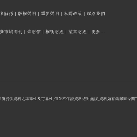
者關係
|
版權聲明
|
重要聲明
|
私隱政策
|
聯絡我們
券市場周刊
|
壹財信
|
權衡財經
|
攬富財經
|
更多...
所提供資料之準確性及可靠性,但並不保證資料絕對無誤,資料如有錯漏而令閣