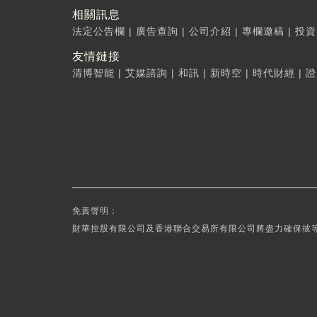
相關訊息
法定公告欄
|
廣告查詢
|
公司介紹
|
專欄邀稿
|
投資
友情鏈接
清博智能
|
艾媒諮詢
|
和訊
|
新時空
|
時代財經
|
證
免責聲明：
財華控股有限公司及香港聯合交易所有限公司將盡力確保彼等