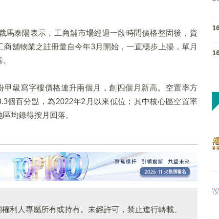
1
裁馬泰陽表示，工商舖市場經過一段時間價格整固後，資
工商舖物業之註冊量自今年3月開始，一直穩步上揚，單月
1
善。
份甲級寫字樓價格連升兩個月，創四個月新高。空置率方
0.3個百分點，為2022年2月以來低位；其中核心區空置率
地區均錄得按月回落。
關權利人專屬所有或持有。未經許可，禁止進行轉載、