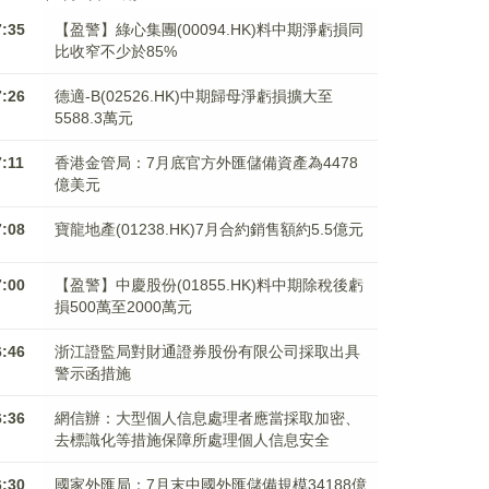
7:35
【盈警】綠心集團(00094.HK)料中期淨虧損同
比收窄不少於85%
7:26
德適-B(02526.HK)中期歸母淨虧損擴大至
5588.3萬元
7:11
香港金管局：7月底官方外匯儲備資產為4478
億美元
7:08
寶龍地產(01238.HK)7月合約銷售額約5.5億元
7:00
【盈警】中慶股份(01855.HK)料中期除稅後虧
損500萬至2000萬元
6:46
浙江證監局對財通證券股份有限公司採取出具
警示函措施
6:36
網信辦：大型個人信息處理者應當採取加密、
去標識化等措施保障所處理個人信息安全
6:30
國家外匯局：7月末中國外匯儲備規模34188億