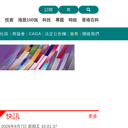
訂閱
简
遞
投資
港股100強
科技
專題
時政
香港百科
社區
商協會
CAGA
法定公告欄
服務
聯絡我們
快訊
更多
2026年8月7日 星期五 16:01:38