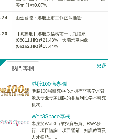
美元 升幅0.07%
6:24
山金國際：港股上市工作正常推進中
6:20
【異動股】港股跌幅榜前十，九福來
(08611.HK)跌21.43%，天瑞汽車内飾
(06162.HK)跌18.44%
更多
熱門專欄
港股100強專欄
港股100强研究中心是拥有坚实学术背
景及专业专家团队的非盈利性学术研究
机构。...
Web3Space專欄
專注於Web3行業投資融資、RWA發
行、項目諮詢、項目營銷、知識教育及
人才招聘。...