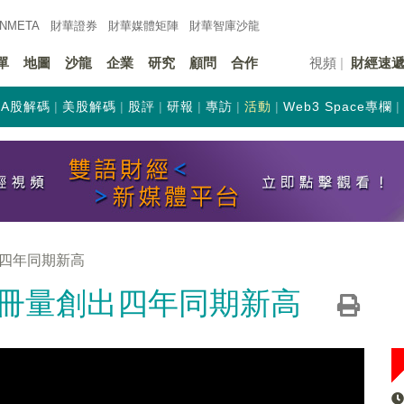
INMETA
財華證券
財華
媒體矩陣
財華
智庫沙龍
單
地圖
沙龍
企業
研究
顧問
合作
視頻
財經速
A股解碼
美股解碼
股評
研報
專訪
活動
Web3 Space專欄
四年同期新高
冊量創出四年同期新高