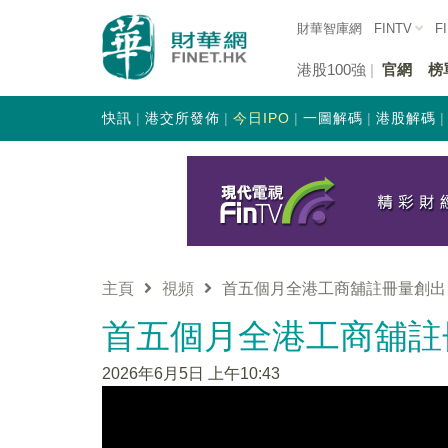
財華智庫網
FINTV
F
港股100強
官網
榜
快訊
港交所發佈
今日IPO
一圖解碼
港股解碼
主頁
視頻
首五個月全港工商舖註冊量創出
首五個月全港工商舖註
2026年6月5日 上午10:43