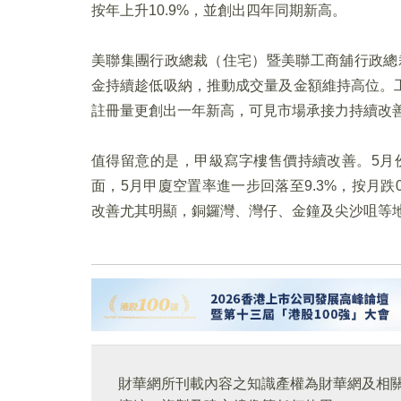
按年上升10.9%，並創出四年同期新高。
美聯集團行政總裁（住宅）暨美聯工商舖行政總
金持續趁低吸納，推動成交量及金額維持高位。
註冊量更創出一年新高，可見市場承接力持續改
值得留意的是，甲級寫字樓售價持續改善。5月
面，5月甲廈空置率進一步回落至9.3%，按月跌
改善尤其明顯，銅鑼灣、灣仔、金鐘及尖沙咀等
財華網所刊載內容之知識產權為財華網及相