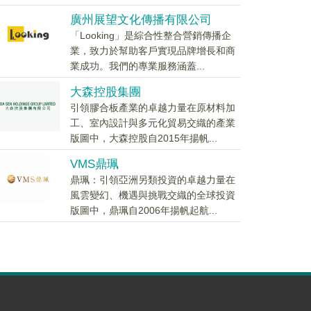
廣州展望文化傳播有限公司
「Looking」是綜合性整合營銷傳播企
業，致力於幫助客戶實現品牌增長和商
業成功。我們的專業服務涵蓋...
大森控股集團
引領膠合板產業的卓越力量在原材料加
工、室內設計與多元化貿易交織的產業
版圖中，大森控股自2015年揚帆...
VMS鼎珮
鼎珮：引領亞洲另類投資的卓越力量在
風雲變幻、機遇與挑戰交織的全球投資
版圖中，鼎珮自2006年揚帆起航...