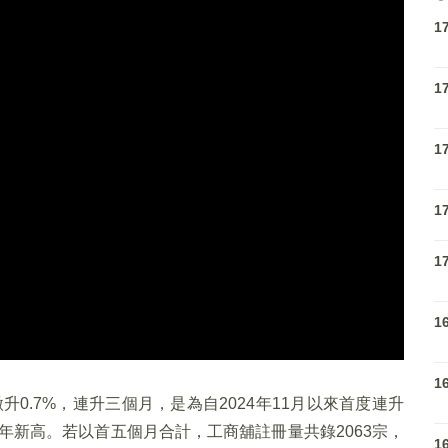
1
1
1
1
1
1
1
微升0.7%，連升三個月，是為自2024年11月以來首度連升
一年新高。若以首五個月合計，工商舖註冊量共錄2063宗，
1