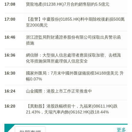
17:08
寶龍地產(01238.HK)7月合約銷售額約5.5億元
17:00
【盈警】中慶股份(01855.HK)料中期除稅後虧損500萬
至2000萬元
16:46
浙江證監局對財通證券股份有限公司採取出具警示函
措施
16:36
網信辦：大型個人信息處理者應當採取加密、去標識
化等措施保障所處理個人信息安全
16:30
國家外匯局：7月末中國外匯儲備規模34188億美元 升
幅0.07%
16:24
山金國際：港股上市工作正常推進中
16:20
【異動股】港股跌幅榜前十，九福來(08611.HK)跌
21.43%，天瑞汽車内飾(06162.HK)跌18.44%
更多