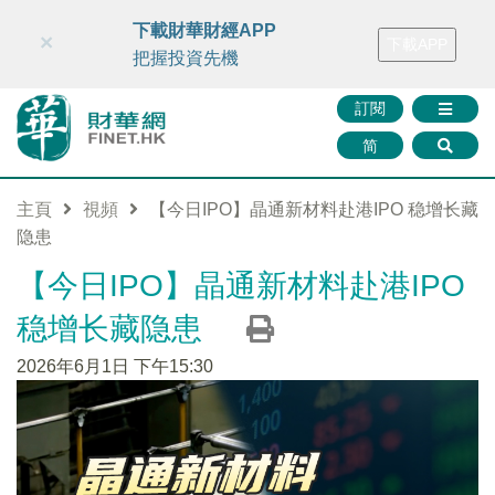
財華智庫網
FINTV
FINMETA
財華證券
媒體矩陣
下載財華財經APP
×
下載APP
智庫沙龍
聯絡我們
把握投資先機
訂閱
简
主頁
視頻
【今日IPO】晶通新材料赴港IPO 稳增长藏
隐患
【今日IPO】晶通新材料赴港IPO
稳增长藏隐患
2026年6月1日 下午15:30