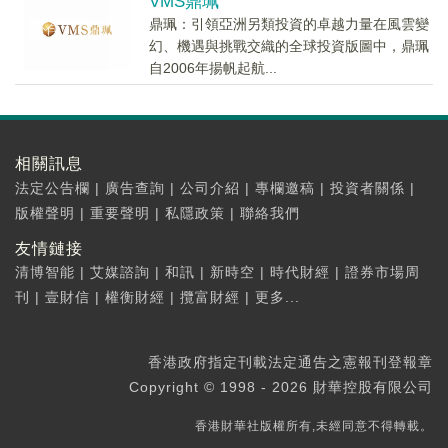
VMS鼎珮
鼎珮：引領亞洲另類投資的卓越力量在風雲變
幻、機遇與挑戰交織的全球投資版圖中，鼎珮
自2006年揚帆起航...
相關訊息
法定公告欄
|
廣告查詢
|
公司介紹
|
專欄邀稿
|
投資者關係
|
版權聲明
|
重要聲明
|
私隱政策
|
聯絡我們
友情鏈接
清博智能
|
艾媒諮詢
|
和訊
|
新時空
|
時代財經
|
證券市場周
刊
|
壹財信
|
權衡財經
|
攬富財經
|
更多...
香港政府指定刊載法定通告之憲報刊登報章
Copyright © 1998 - 2026 財華控股有限公司
香港財華社版權所有,未經同意不得轉載。