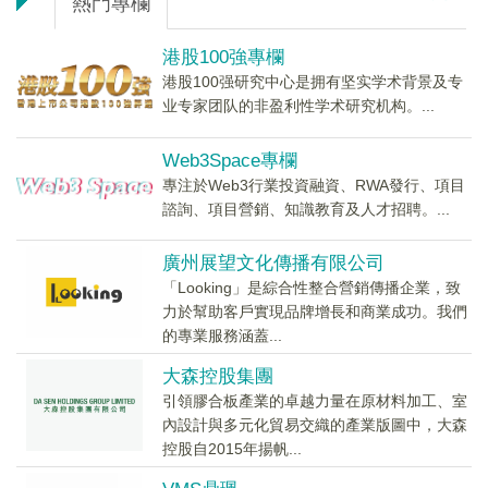
熱門專欄
港股100強專欄
港股100强研究中心是拥有坚实学术背景及专
业专家团队的非盈利性学术研究机构。...
Web3Space專欄
專注於Web3行業投資融資、RWA發行、項目
諮詢、項目營銷、知識教育及人才招聘。...
廣州展望文化傳播有限公司
「Looking」是綜合性整合營銷傳播企業，致
力於幫助客戶實現品牌增長和商業成功。我們
的專業服務涵蓋...
大森控股集團
引領膠合板產業的卓越力量在原材料加工、室
內設計與多元化貿易交織的產業版圖中，大森
控股自2015年揚帆...