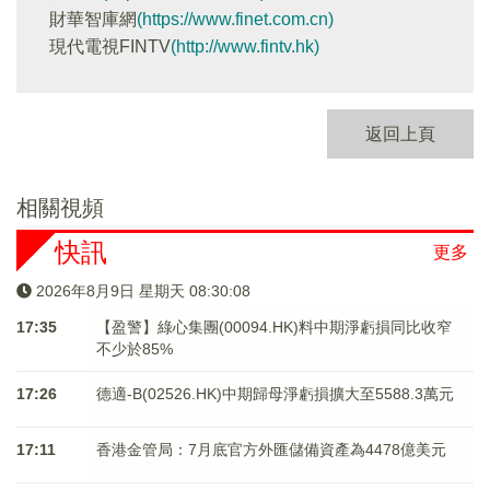
財華智庫網
(https://www.finet.com.cn)
現代電視FINTV
(http://www.fintv.hk)
返回上頁
相關視頻
快訊
更多
2026年8月9日 星期天 08:30:09
17:35
【盈警】綠心集團(00094.HK)料中期淨虧損同比收窄
不少於85%
17:26
德適-B(02526.HK)中期歸母淨虧損擴大至5588.3萬元
17:11
香港金管局：7月底官方外匯儲備資產為4478億美元