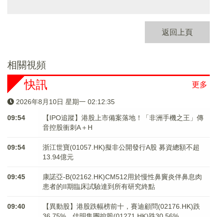
返回上頁
相關視頻
快訊
更多
2026年8月10日 星期一 02:12:35
09:54
【IPO追蹤】港股上市備案落地！「非洲手機之王」傳
音控股衝刺A＋H
09:54
浙江世寶(01057.HK)擬非公開發行A股 募資總額不超
13.94億元
09:45
康諾亞-B(02162.HK)CM512用於慢性鼻竇炎伴鼻息肉
患者的II期臨床試驗達到所有研究終點
09:40
【異動股】港股跌幅榜前十，賽迪顧問(02176.HK)跌
36.75%，佳明集團控股(01271.HK)跌30.56%