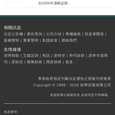
自2006年揚帆起航...
相關訊息
法定公告欄
|
廣告查詢
|
公司介紹
|
專欄邀稿
|
投資者關係
|
版權聲明
|
重要聲明
|
私隱政策
|
聯絡我們
友情鏈接
清博智能
|
艾媒諮詢
|
和訊
|
新時空
|
時代財經
|
證券市場周
刊
|
壹財信
|
權衡財經
|
攬富財經
|
更多...
香港政府指定刊載法定通告之憲報刊登報章
Copyright © 1998 - 2026 財華控股有限公司
香港財華社版權所有,未經同意不得轉載。
免責聲明：