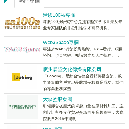
熱門專欄
港股100強專欄
港股100强研究中心是拥有坚实学术背景及专
业专家团队的非盈利性学术研究机构。...
Web3Space專欄
專注於Web3行業投資融資、RWA發行、項目
諮詢、項目營銷、知識教育及人才招聘。...
廣州展望文化傳播有限公司
「Looking」是綜合性整合營銷傳播企業，致
力於幫助客戶實現品牌增長和商業成功。我們
的專業服務涵蓋...
大森控股集團
引領膠合板產業的卓越力量在原材料加工、室
內設計與多元化貿易交織的產業版圖中，大森
控股自2015年揚帆...