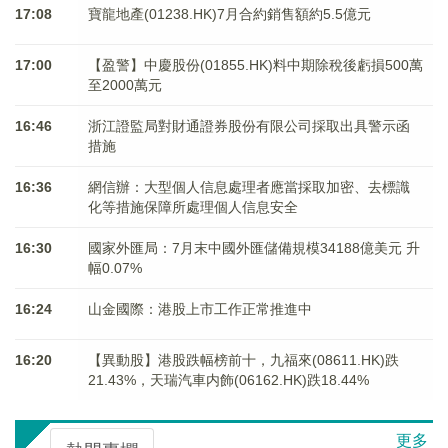
17:08
寶龍地產(01238.HK)7月合約銷售額約5.5億元
17:00
【盈警】中慶股份(01855.HK)料中期除稅後虧損500萬
至2000萬元
16:46
浙江證監局對財通證券股份有限公司採取出具警示函
措施
16:36
網信辦：大型個人信息處理者應當採取加密、去標識
化等措施保障所處理個人信息安全
16:30
國家外匯局：7月末中國外匯儲備規模34188億美元 升
幅0.07%
16:24
山金國際：港股上市工作正常推進中
16:20
【異動股】港股跌幅榜前十，九福來(08611.HK)跌
21.43%，天瑞汽車内飾(06162.HK)跌18.44%
更多