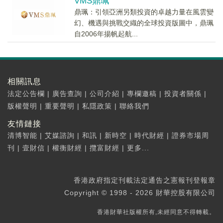
VMS鼎珮
鼎珮：引領亞洲另類投資的卓越力量在風雲變
幻、機遇與挑戰交織的全球投資版圖中，鼎珮
自2006年揚帆起航...
相關訊息
法定公告欄
|
廣告查詢
|
公司介紹
|
專欄邀稿
|
投資者關係
|
版權聲明
|
重要聲明
|
私隱政策
|
聯絡我們
友情鏈接
清博智能
|
艾媒諮詢
|
和訊
|
新時空
|
時代財經
|
證券市場周
刊
|
壹財信
|
權衡財經
|
攬富財經
|
更多...
香港政府指定刊載法定通告之憲報刊登報章
Copyright © 1998 - 2026 財華控股有限公司
香港財華社版權所有,未經同意不得轉載。