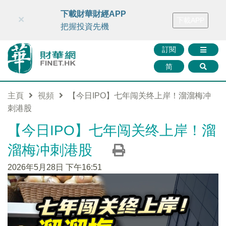
財華智庫網
FINTV
FINMETA
財華證券
媒體矩陣
下載財華財經APP
×
下載APP
智庫沙龍
聯絡我們
把握投資先機
訂閱
简
主頁
視頻
【今日IPO】七年闯关终上岸！溜溜梅冲
刺港股
【今日IPO】七年闯关终上岸！溜
溜梅冲刺港股
2026年5月28日 下午16:51