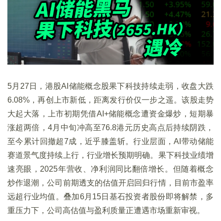
5月27日，港股AI储能概念股果下科技持续走弱，收盘大跌
6.08%，再创上市新低，距离发行价仅一步之遥。该股走势
大起大落，上市初期凭借AI+储能概念遭资金爆炒，短期暴
涨超两倍，4月中旬冲高至76.8港元历史高点后持续阴跌，
至今累计回撤超7成，近乎膝盖斩。行业层面，AI带动储能
赛道景气度持续上行，行业增长预期明确。果下科技业绩增
速亮眼，2025年营收、净利润同比翻倍增长。但随着概念
炒作退潮，公司前期透支的估值开启回归行情，目前市盈率
远超行业均值。叠加6月15日基石投资者股份即将解禁，多
重压力下，公司高估值与盈利质量正遭遇市场重新审视。