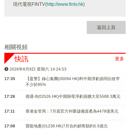
現代電視FINTV
(http://www.fintv.hk)
返回上頁
相關視頻
快訊
更多
2026年8月8日 星期六 14:24:53
17:35
【盈警】綠心集團(00094.HK)料中期淨虧損同比收窄
不少於85%
17:26
德適-B(02526.HK)中期歸母淨虧損擴大至5588.3萬元
17:11
香港金管局：7月底官方外匯儲備資產為4478億美元
17:08
寶龍地產(01238.HK)7月合約銷售額約5.5億元