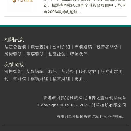
幻、機遇與挑戰交織的全球投資版圖中，鼎珮
自2006年揚帆起航...
相關訊息
法定公告欄
|
廣告查詢
|
公司介紹
|
專欄邀稿
|
投資者關係
|
版權聲明
|
重要聲明
|
私隱政策
|
聯絡我們
友情鏈接
清博智能
|
艾媒諮詢
|
和訊
|
新時空
|
時代財經
|
證券市場周
刊
|
壹財信
|
權衡財經
|
攬富財經
|
更多...
香港政府指定刊載法定通告之憲報刊登報章
Copyright © 1998 - 2026 財華控股有限公司
香港財華社版權所有,未經同意不得轉載。