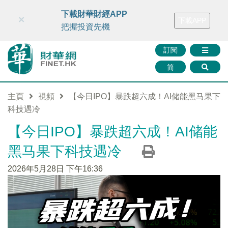
財華智庫網
FINTV
FINMETA
財華證券
媒體矩陣
下載財華財經APP
×
下載APP
智庫沙龍
聯絡我們
把握投資先機
訂閱
简
主頁
視頻
【今日IPO】暴跌超六成！AI储能黑马果下
科技遇冷
【今日IPO】暴跌超六成！AI储能
黑马果下科技遇冷
2026年5月28日 下午16:36