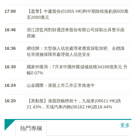
17:00
【盈警】中慶股份(01855.HK)料中期除稅後虧損500萬
至2000萬元
16:46
浙江證監局對財通證券股份有限公司採取出具警示函
措施
16:36
網信辦：大型個人信息處理者應當採取加密、去標識
化等措施保障所處理個人信息安全
16:30
國家外匯局：7月末中國外匯儲備規模34188億美元 升
幅0.07%
16:24
山金國際：港股上市工作正常推進中
16:20
【異動股】港股跌幅榜前十，九福來(08611.HK)跌
21.43%，天瑞汽車内飾(06162.HK)跌18.44%
更多
熱門專欄