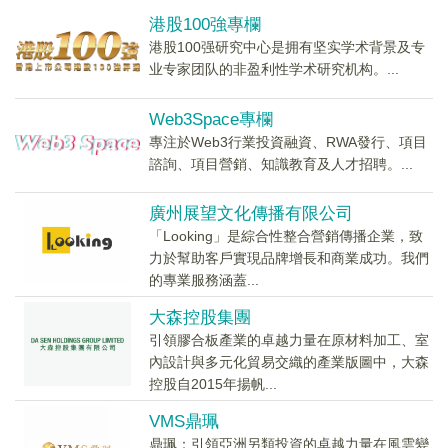
港股100強專欄
港股100强研究中心是拥有坚实学术背景及专
业专家团队的非盈利性学术研究机构。...
Web3Space專欄
專注於Web3行業投資融資、RWA發行、項目
諮詢、項目營銷、知識教育及人才招聘。...
廣州展望文化傳播有限公司
「Looking」是綜合性整合營銷傳播企業，致
力於幫助客戶實現品牌增長和商業成功。我們
的專業服務涵蓋...
大森控股集團
引領膠合板產業的卓越力量在原材料加工、室
內設計與多元化貿易交織的產業版圖中，大森
控股自2015年揚帆...
VMS鼎珮
鼎珮：引領亞洲另類投資的卓越力量在風雲變