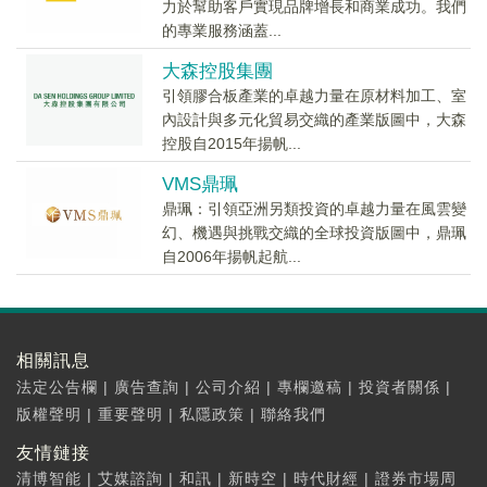
力於幫助客戶實現品牌增長和商業成功。我們
的專業服務涵蓋...
大森控股集團
引領膠合板產業的卓越力量在原材料加工、室
內設計與多元化貿易交織的產業版圖中，大森
控股自2015年揚帆...
VMS鼎珮
鼎珮：引領亞洲另類投資的卓越力量在風雲變
幻、機遇與挑戰交織的全球投資版圖中，鼎珮
自2006年揚帆起航...
相關訊息
法定公告欄
|
廣告查詢
|
公司介紹
|
專欄邀稿
|
投資者關係
|
版權聲明
|
重要聲明
|
私隱政策
|
聯絡我們
友情鏈接
清博智能
|
艾媒諮詢
|
和訊
|
新時空
|
時代財經
|
證券市場周