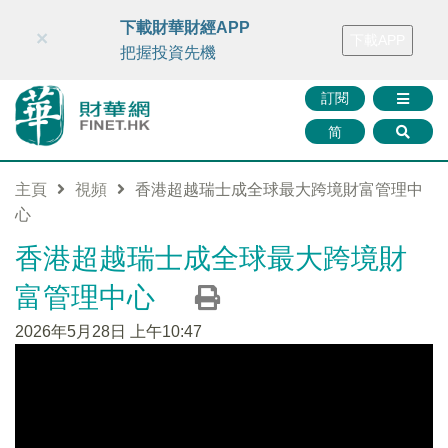
財華智庫網
FINTV
FINMETA
財華證券
媒體矩陣
下載財華財經APP
×
下載APP
智庫沙龍
聯絡我們
把握投資先機
訂閱
简
主頁
視頻
香港超越瑞士成全球最大跨境財富管理中
心
香港超越瑞士成全球最大跨境財
富管理中心
2026年5月28日 上午10:47