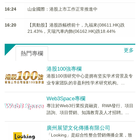
16:24
山金國際：港股上市工作正常推進中
16:20
【異動股】港股跌幅榜前十，九福來(08611.HK)跌
21.43%，天瑞汽車内飾(06162.HK)跌18.44%
更多
熱門專欄
港股100強專欄
港股100强研究中心是拥有坚实学术背景及专
业专家团队的非盈利性学术研究机构。...
Web3Space專欄
專注於Web3行業投資融資、RWA發行、項目
諮詢、項目營銷、知識教育及人才招聘。...
廣州展望文化傳播有限公司
「Looking」是綜合性整合營銷傳播企業，致