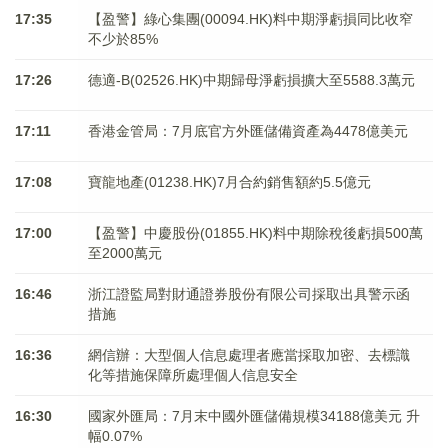
17:35
【盈警】綠心集團(00094.HK)料中期淨虧損同比收窄
不少於85%
17:26
德適-B(02526.HK)中期歸母淨虧損擴大至5588.3萬元
17:11
香港金管局：7月底官方外匯儲備資產為4478億美元
17:08
寶龍地產(01238.HK)7月合約銷售額約5.5億元
17:00
【盈警】中慶股份(01855.HK)料中期除稅後虧損500萬
至2000萬元
16:46
浙江證監局對財通證券股份有限公司採取出具警示函
措施
16:36
網信辦：大型個人信息處理者應當採取加密、去標識
化等措施保障所處理個人信息安全
16:30
國家外匯局：7月末中國外匯儲備規模34188億美元 升
幅0.07%