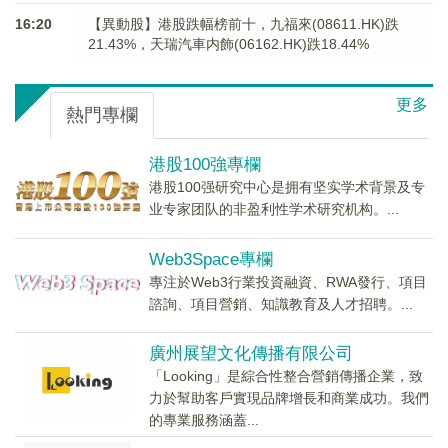
16:20
【異動股】港股跌幅榜前十，九福來(08611.HK)跌
21.43%，天瑞汽車内飾(06162.HK)跌18.44%
更多
熱門專欄
港股100強專欄
港股100强研究中心是拥有坚实学术背景及专
业专家团队的非盈利性学术研究机构。...
Web3Space專欄
專注於Web3行業投資融資、RWA發行、項目
諮詢、項目營銷、知識教育及人才招聘。...
廣州展望文化傳播有限公司
「Looking」是綜合性整合營銷傳播企業，致
力於幫助客戶實現品牌增長和商業成功。我們
的專業服務涵蓋...