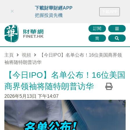
財華智庫網
FINTV
FINMETA
財華證券
媒體矩陣
下載財華財經APP
×
下載APP
智庫沙龍
聯絡我們
把握投資先機
訂閱
简
主頁
視頻
【今日IPO】名单公布！16位美国商界领
袖将随特朗普访华
【今日IPO】名单公布！16位美国
商界领袖将随特朗普访华
2026年5月13日 下午14:07