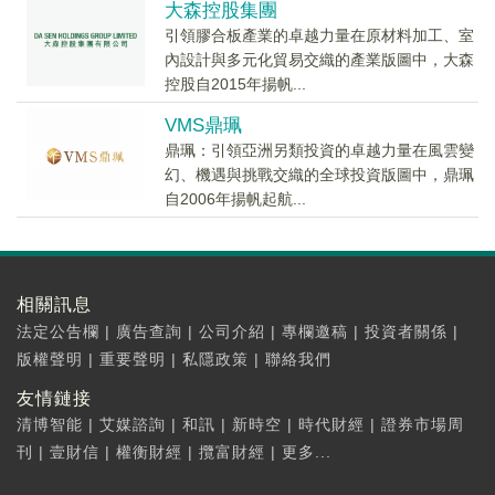
大森控股集團
引領膠合板產業的卓越力量在原材料加工、室
內設計與多元化貿易交織的產業版圖中，大森
控股自2015年揚帆...
VMS鼎珮
鼎珮：引領亞洲另類投資的卓越力量在風雲變
幻、機遇與挑戰交織的全球投資版圖中，鼎珮
自2006年揚帆起航...
相關訊息
法定公告欄
|
廣告查詢
|
公司介紹
|
專欄邀稿
|
投資者關係
|
版權聲明
|
重要聲明
|
私隱政策
|
聯絡我們
友情鏈接
清博智能
|
艾媒諮詢
|
和訊
|
新時空
|
時代財經
|
證券市場周
刊
|
壹財信
|
權衡財經
|
攬富財經
|
更多...