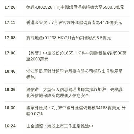
17:26
德適-B(02526.HK)中期歸母淨虧損擴大至5588.3萬元
17:11
香港金管局：7月底官方外匯儲備資產為4478億美元
17:08
寶龍地產(01238.HK)7月合約銷售額約5.5億元
17:00
【盈警】中慶股份(01855.HK)料中期除稅後虧損500萬
至2000萬元
16:46
浙江證監局對財通證券股份有限公司採取出具警示函
措施
16:36
網信辦：大型個人信息處理者應當採取加密、去標識
化等措施保障所處理個人信息安全
16:30
國家外匯局：7月末中國外匯儲備規模34188億美元 升
幅0.07%
16:24
山金國際：港股上市工作正常推進中