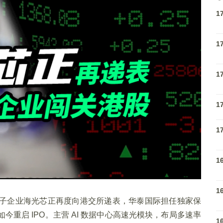
1
1
1
1
1
1
1
光子企业海光芯正再度向港交所递表，华泰国际担任独家保
今重启 IPO。主营 AI 数据中心高速光模块，布局多速率
1