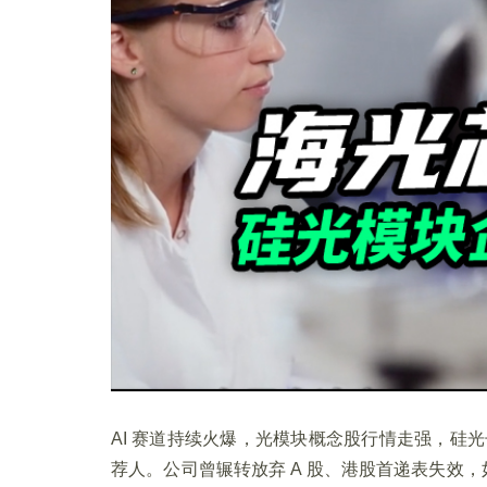
AI 赛道持续火爆，光模块概念股行情走强，硅
荐人。公司曾辗转放弃 A 股、港股首递表失效，如