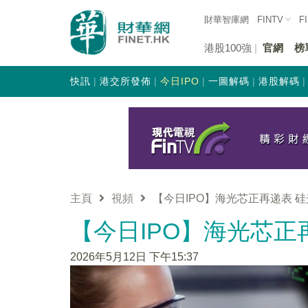
財華智庫網
FINTV
F
港股100強
官網
榜
快訊
港交所發佈
今日IPO
一圖解碼
港股解碼
主頁
視頻
【今日IPO】海光芯正再递表 
【今日IPO】海光芯正
2026年5月12日 下午15:37