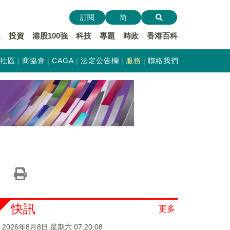
訂閱
简
遞
投資
港股100強
科技
專題
時政
香港百科
社區
商協會
CAGA
法定公告欄
服務
聯絡我們
快訊
更多
2026年8月8日 星期六 07:20:09