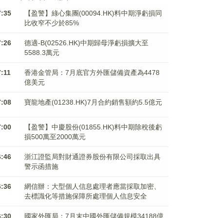
7:35
【盈警】綠心集團(00094.HK)料中期淨虧損同
比收窄不少於85%
7:26
德適-B(02526.HK)中期歸母淨虧損擴大至
5588.3萬元
7:11
香港金管局：7月底官方外匯儲備資產為4478
億美元
7:08
寶龍地產(01238.HK)7月合約銷售額約5.5億元
7:00
【盈警】中慶股份(01855.HK)料中期除稅後虧
損500萬至2000萬元
6:46
浙江證監局對財通證券股份有限公司採取出具
警示函措施
6:36
網信辦：大型個人信息處理者應當採取加密、
去標識化等措施保障所處理個人信息安全
6:30
國家外匯局：7月末中國外匯儲備規模34188億