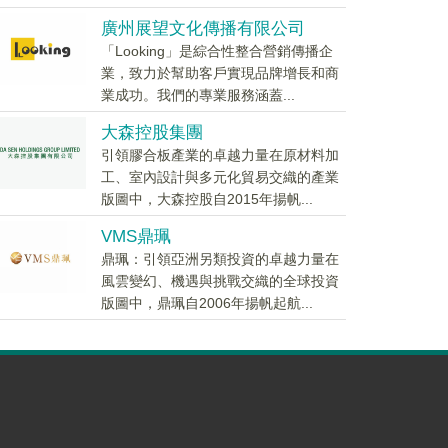
廣州展望文化傳播有限公司
「Looking」是綜合性整合營銷傳播企
業，致力於幫助客戶實現品牌增長和商
業成功。我們的專業服務涵蓋...
大森控股集團
引領膠合板產業的卓越力量在原材料加
工、室內設計與多元化貿易交織的產業
版圖中，大森控股自2015年揚帆...
VMS鼎珮
鼎珮：引領亞洲另類投資的卓越力量在
風雲變幻、機遇與挑戰交織的全球投資
版圖中，鼎珮自2006年揚帆起航...