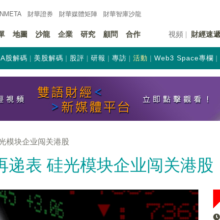
INMETA
財華證券
財華
媒體矩陣
財華
智庫沙龍
單
地圖
沙龍
企業
研究
顧問
合作
視頻
財經速
A股解碼
美股解碼
股評
研報
專訪
活動
Web3 Space專欄
硅光模块企业闯关港股
再递表 硅光模块企业闯关港股