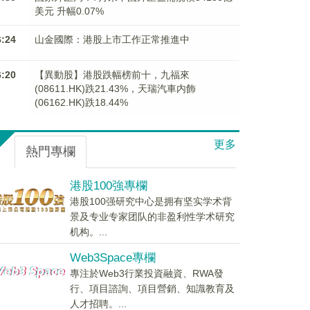
美元 升幅0.07%
6:24
山金國際：港股上市工作正常推進中
6:20
【異動股】港股跌幅榜前十，九福來
(08611.HK)跌21.43%，天瑞汽車内飾
(06162.HK)跌18.44%
更多
熱門專欄
港股100強專欄
港股100强研究中心是拥有坚实学术背
景及专业专家团队的非盈利性学术研究
机构。...
Web3Space專欄
專注於Web3行業投資融資、RWA發
行、項目諮詢、項目營銷、知識教育及
人才招聘。...