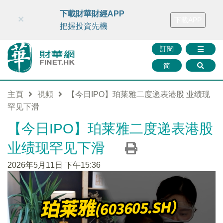
財華智庫網
FINTV
FINMETA
財華證券
媒體矩陣
下載財華財經APP
×
下載APP
智庫沙龍
聯絡我們
把握投資先機
訂閱
简
主頁
視頻
【今日IPO】珀莱雅二度递表港股 业绩现
罕见下滑
【今日IPO】珀莱雅二度递表港股
业绩现罕见下滑
2026年5月11日 下午15:36