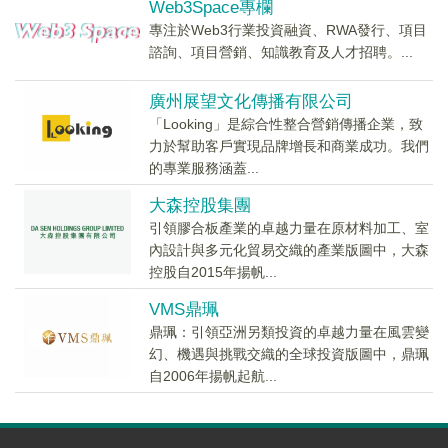
Web3Space專欄
專注於Web3行業投資融資、RWA發行、項目
諮詢、項目營銷、知識教育及人才招聘。...
廣州展望文化傳播有限公司
「Looking」是綜合性整合營銷傳播企業，致
力於幫助客戶實現品牌增長和商業成功。我們
的專業服務涵蓋...
大森控股集團
引領膠合板產業的卓越力量在原材料加工、室
內設計與多元化貿易交織的產業版圖中，大森
控股自2015年揚帆...
VMS鼎珮
鼎珮：引領亞洲另類投資的卓越力量在風雲變
幻、機遇與挑戰交織的全球投資版圖中，鼎珮
自2006年揚帆起航...