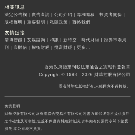
相關訊息
法定公告欄
|
廣告查詢
|
公司介紹
|
專欄邀稿
|
投資者關係
|
版權聲明
|
重要聲明
|
私隱政策
|
聯絡我們
友情鏈接
清博智能
|
艾媒諮詢
|
和訊
|
新時空
|
時代財經
|
證券市場周
刊
|
壹財信
|
權衡財經
|
攬富財經
|
更多...
香港政府指定刊載法定通告之憲報刊登報章
Copyright © 1998 - 2026 財華控股有限公司
香港財華社版權所有,未經同意不得轉載。
免責聲明：
財華控股有限公司及香港聯合交易所有限公司將盡力確保彼等所提供資料
之準確性及可靠性,但並不保證資料絕對無誤,資料如有錯漏而令閣下蒙受
損失,本公司概不負責。