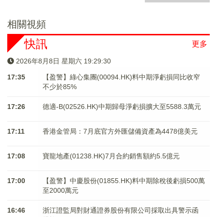
相關視頻
快訊
更多
2026年8月8日 星期六 19:29:31
17:35
【盈警】綠心集團(00094.HK)料中期淨虧損同比收窄
不少於85%
17:26
德適-B(02526.HK)中期歸母淨虧損擴大至5588.3萬元
17:11
香港金管局：7月底官方外匯儲備資產為4478億美元
17:08
寶龍地產(01238.HK)7月合約銷售額約5.5億元
17:00
【盈警】中慶股份(01855.HK)料中期除稅後虧損500萬
至2000萬元
16:46
浙江證監局對財通證券股份有限公司採取出具警示函