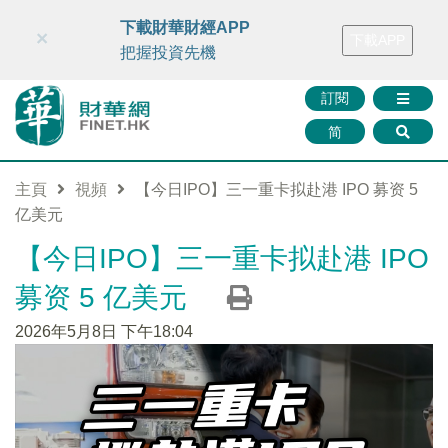
財華智庫網
FINTV
FINMETA
財華證券
媒體矩陣
下載財華財經APP
×
下載APP
智庫沙龍
聯絡我們
把握投資先機
訂閱
简
主頁
視頻
【今日IPO】三一重卡拟赴港 IPO 募资 5
亿美元
【今日IPO】三一重卡拟赴港 IPO
募资 5 亿美元
2026年5月8日 下午18:04