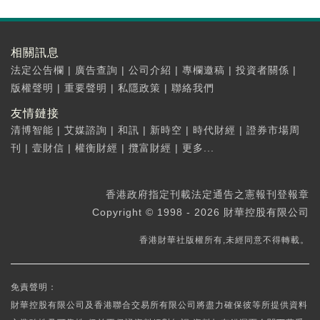
相關訊息
法定公告欄
|
廣告查詢
|
公司介紹
|
專欄邀稿
|
投資者關係
|
版權聲明
|
重要聲明
|
私隱政策
|
聯絡我們
友情鏈接
清博智能
|
艾媒諮詢
|
和訊
|
新時空
|
時代財經
|
證券市場周
刊
|
壹財信
|
權衡財經
|
攬富財經
|
更多...
香港政府指定刊載法定通告之憲報刊登報章
Copyright © 1998 - 2026 財華控股有限公司
香港財華社版權所有,未經同意不得轉載。
免責聲明：
財華控股有限公司及香港聯合交易所有限公司將盡力確保彼等所提供資料