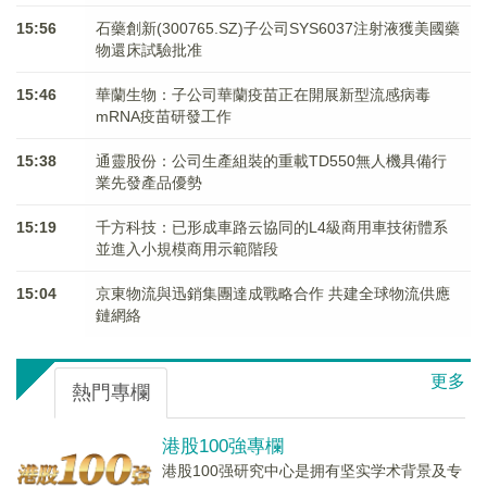
15:56
石藥創新(300765.SZ)子公司SYS6037注射液獲美國藥
物還床試驗批准
15:46
華蘭生物：子公司華蘭疫苗正在開展新型流感病毒
mRNA疫苗研發工作
15:38
通靈股份：公司生產組裝的重載TD550無人機具備行
業先發產品優勢
15:19
千方科技：已形成車路云協同的L4級商用車技術體系
並進入小規模商用示範階段
15:04
京東物流與迅銷集團達成戰略合作 共建全球物流供應
鏈網絡
更多
熱門專欄
港股100強專欄
港股100强研究中心是拥有坚实学术背景及专