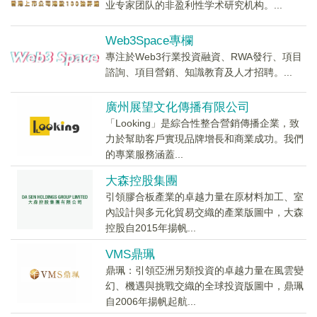
业专家团队的非盈利性学术研究机构。...
Web3Space專欄
專注於Web3行業投資融資、RWA發行、項目
諮詢、項目營銷、知識教育及人才招聘。...
廣州展望文化傳播有限公司
「Looking」是綜合性整合營銷傳播企業，致
力於幫助客戶實現品牌增長和商業成功。我們
的專業服務涵蓋...
大森控股集團
引領膠合板產業的卓越力量在原材料加工、室
內設計與多元化貿易交織的產業版圖中，大森
控股自2015年揚帆...
VMS鼎珮
鼎珮：引領亞洲另類投資的卓越力量在風雲變
幻、機遇與挑戰交織的全球投資版圖中，鼎珮
自2006年揚帆起航...