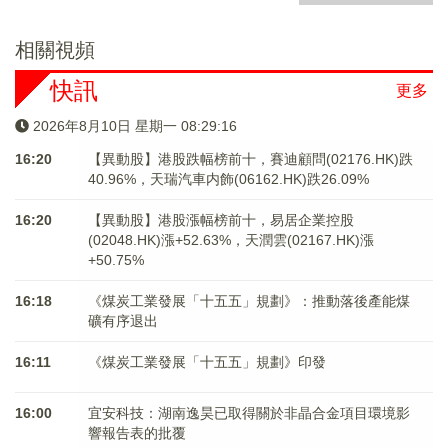
相關視頻
快訊
更多
2026年8月10日 星期一 08:29:16
16:20
【異動股】港股跌幅榜前十，賽迪顧問(02176.HK)跌
40.96%，天瑞汽車内飾(06162.HK)跌26.09%
16:20
【異動股】港股漲幅榜前十，易居企業控股
(02048.HK)漲+52.63%，天潤雲(02167.HK)漲
+50.75%
16:18
《煤炭工業發展「十五五」規劃》：推動落後產能煤
礦有序退出
16:11
《煤炭工業發展「十五五」規劃》印發
16:00
宜安科技：湖南逸昊已取得關於非晶合金項目環境影
響報告表的批覆