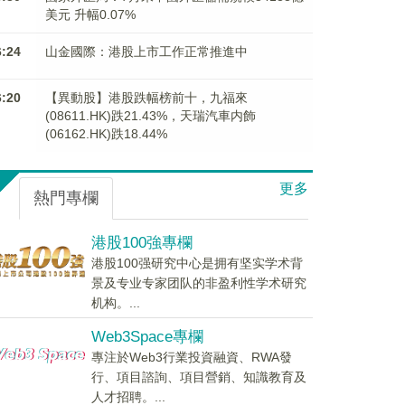
美元 升幅0.07%
6:24
山金國際：港股上市工作正常推進中
6:20
【異動股】港股跌幅榜前十，九福來
(08611.HK)跌21.43%，天瑞汽車内飾
(06162.HK)跌18.44%
更多
熱門專欄
港股100強專欄
港股100强研究中心是拥有坚实学术背
景及专业专家团队的非盈利性学术研究
机构。...
Web3Space專欄
專注於Web3行業投資融資、RWA發
行、項目諮詢、項目營銷、知識教育及
人才招聘。...