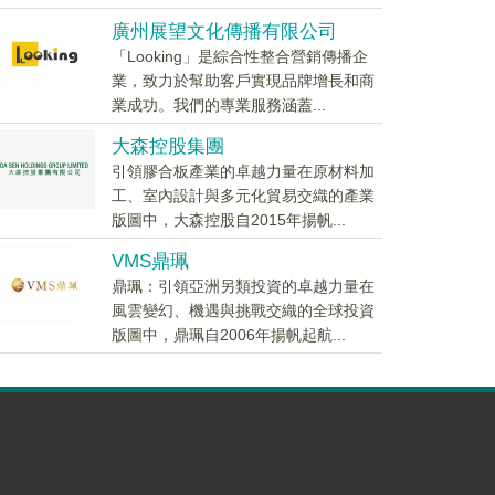
廣州展望文化傳播有限公司
「Looking」是綜合性整合營銷傳播企
業，致力於幫助客戶實現品牌增長和商
業成功。我們的專業服務涵蓋...
大森控股集團
引領膠合板產業的卓越力量在原材料加
工、室內設計與多元化貿易交織的產業
版圖中，大森控股自2015年揚帆...
VMS鼎珮
鼎珮：引領亞洲另類投資的卓越力量在
風雲變幻、機遇與挑戰交織的全球投資
版圖中，鼎珮自2006年揚帆起航...