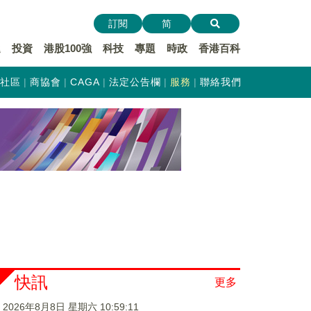
訂閱
简
遞
投資
港股100強
科技
專題
時政
香港百科
社區
商協會
CAGA
法定公告欄
服務
聯絡我們
快訊
更多
2026年8月8日 星期六 10:59:11