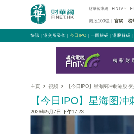
財華智庫網
FINTV
F
港股100強
官網
榜
快訊
港交所發佈
今日IPO
一圖解碼
港股解碼
主頁
視頻
【今日IPO】星海图冲刺港股 
【今日IPO】星海图冲
2026年5月7日 下午17:23