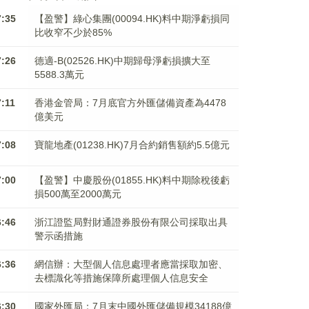
7:35
【盈警】綠心集團(00094.HK)料中期淨虧損同
比收窄不少於85%
7:26
德適-B(02526.HK)中期歸母淨虧損擴大至
5588.3萬元
7:11
香港金管局：7月底官方外匯儲備資產為4478
億美元
7:08
寶龍地產(01238.HK)7月合約銷售額約5.5億元
7:00
【盈警】中慶股份(01855.HK)料中期除稅後虧
損500萬至2000萬元
6:46
浙江證監局對財通證券股份有限公司採取出具
警示函措施
6:36
網信辦：大型個人信息處理者應當採取加密、
去標識化等措施保障所處理個人信息安全
6:30
國家外匯局：7月末中國外匯儲備規模34188億