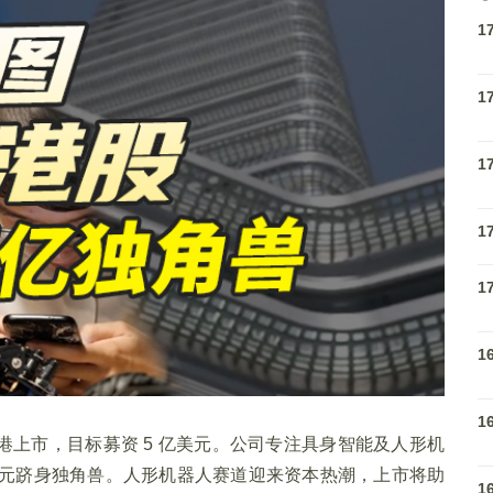
1
1
1
1
1
1
1
上市，目标募资 5 亿美元。公司专注具身智能及人形机
 亿元跻身独角兽。人形机器人赛道迎来资本热潮，上市将助
1