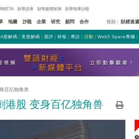
INMETA
財華證券
財華
媒體矩陣
財華
智庫沙龍
單
地圖
沙龍
企業
研究
顧問
合作
視頻
財經速
A股解碼
美股解碼
股評
研報
專訪
活動
Web3 Space專欄
变身百亿独角兽
刺港股 变身百亿独角兽