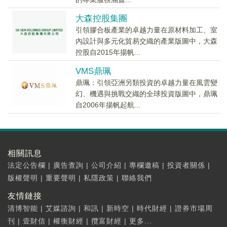
大森控股集團
引領膠合板產業的卓越力量在原材料加工、室
內設計與多元化貿易交織的產業版圖中，大森
控股自2015年揚帆...
VMS鼎珮
鼎珮：引領亞洲另類投資的卓越力量在風雲變
幻、機遇與挑戰交織的全球投資版圖中，鼎珮
自2006年揚帆起航...
相關訊息
法定公告欄
|
廣告查詢
|
公司介紹
|
專欄邀稿
|
投資者關係
|
版權聲明
|
重要聲明
|
私隱政策
|
聯絡我們
友情鏈接
清博智能
|
艾媒諮詢
|
和訊
|
新時空
|
時代財經
|
證券市場周
刊
|
壹財信
|
權衡財經
|
攬富財經
|
更多...