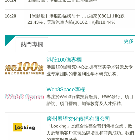
16:24
山金國際：港股上市工作正常推進中
16:20
【異動股】港股跌幅榜前十，九福來(08611.HK)跌
21.43%，天瑞汽車内飾(06162.HK)跌18.44%
更多
熱門專欄
港股100強專欄
港股100强研究中心是拥有坚实学术背景及专
业专家团队的非盈利性学术研究机构。...
Web3Space專欄
專注於Web3行業投資融資、RWA發行、項目
諮詢、項目營銷、知識教育及人才招聘。...
廣州展望文化傳播有限公司
「Looking」是綜合性整合營銷傳播企業，致
力於幫助客戶實現品牌增長和商業成功。我們
的專業服務涵蓋...