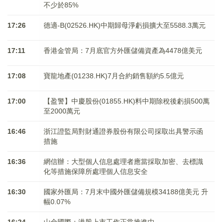
不少於85%
17:26
德適-B(02526.HK)中期歸母淨虧損擴大至5588.3萬元
17:11
香港金管局：7月底官方外匯儲備資產為4478億美元
17:08
寶龍地產(01238.HK)7月合約銷售額約5.5億元
17:00
【盈警】中慶股份(01855.HK)料中期除稅後虧損500萬
至2000萬元
16:46
浙江證監局對財通證券股份有限公司採取出具警示函
措施
16:36
網信辦：大型個人信息處理者應當採取加密、去標識
化等措施保障所處理個人信息安全
16:30
國家外匯局：7月末中國外匯儲備規模34188億美元 升
幅0.07%