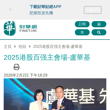
財華智庫網
FINTV
FINMETA
財華證券
媒體矩陣
下載財華財經APP
×
下載APP
智庫沙龍
聯絡我們
把握投資先機
訂閱
简
主頁
視頻
2025港股百强主會場-盧華基
2025港股百强主會場-盧華基
2026年2月2日 下午18:29