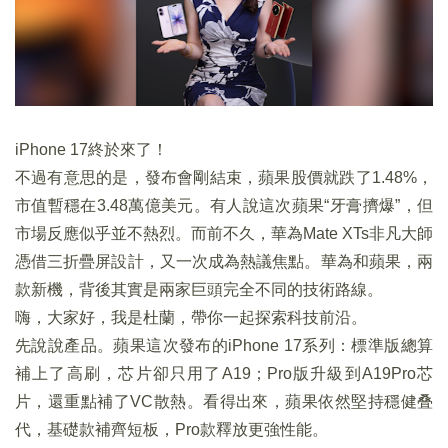
iPhone 17終於來了！
不過有意思的是，發布會剛結束，蘋果股價就跌了1.48%，
市值暫穩在3.48萬億美元。有人說這次蘋果“牙膏擠爆”，但
市場反應似乎並不熱烈。而前不久，華為Mate XTs非凡大師
憑借三折疊屏設計，又一次成為熱議焦點。華為和蘋果，兩
款新機，背後其實是兩家巨頭完全不同的技術路線。
嗨，大家好，我是杜蘭，帶你一起探索科技前沿。
先說說產品。蘋果這次發布的iPhone 17系列：標準版總算
補上了高刷，芯片卻只用了A19；Pro版升級到A19Pro芯
片，還重點補了VC散熱。看得出來，蘋果依然堅持穩健叠
代，基礎款補齊短板，Pro款釋放更強性能。