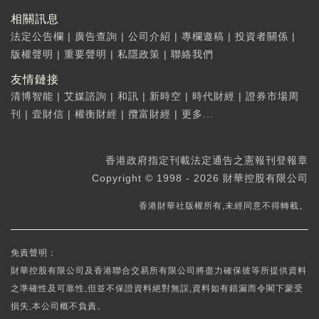
相關訊息
法定公告欄
|
廣告查詢
|
公司介紹
|
專欄邀稿
|
投資者關係
|
版權聲明
|
重要聲明
|
私隱政策
|
聯絡我們
友情鏈接
清博智能
|
艾媒諮詢
|
和訊
|
新時空
|
時代財經
|
證券市場周
刊
|
壹財信
|
權衡財經
|
攬富財經
|
更多...
香港政府指定刊載法定通告之憲報刊登報章
Copyright © 1998 - 2026 財華控股有限公司
香港財華社版權所有,未經同意不得轉載。
免責聲明：
財華控股有限公司及香港聯合交易所有限公司將盡力確保彼等所提供資料
之準確性及可靠性,但並不保證資料絕對無誤,資料如有錯漏而令閣下蒙受
損失,本公司概不負責。