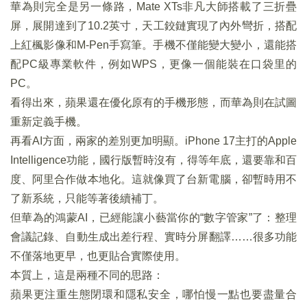
華為則完全是另一條路，Mate XTs非凡大師搭載了三折疊
屏，展開達到了10.2英寸，天工鉸鏈實現了內外彎折，搭配
上紅楓影像和M-Pen手寫筆。手機不僅能變大變小，還能搭
配PC級專業軟件，例如WPS，更像一個能裝在口袋里的
PC。
看得出來，蘋果還在優化原有的手機形態，而華為則在試圖
重新定義手機。
再看AI方面，兩家的差別更加明顯。iPhone 17主打的Apple
Intelligence功能，國行版暫時沒有，得等年底，還要靠和百
度、阿里合作做本地化。這就像買了台新電腦，卻暫時用不
了新系統，只能等著後續補丁。
但華為的鴻蒙AI，已經能讓小藝當你的“數字管家”了：整理
會議記錄、自動生成出差行程、實時分屏翻譯……很多功能
不僅落地更早，也更貼合實際使用。
本質上，這是兩種不同的思路：
蘋果更注重生態閉環和隱私安全，哪怕慢一點也要盡量合