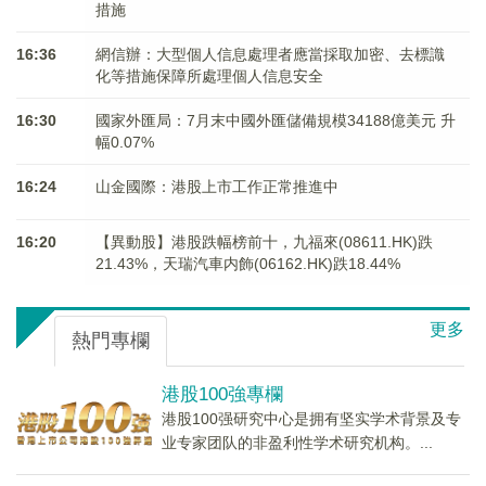
措施
16:36
網信辦：大型個人信息處理者應當採取加密、去標識
化等措施保障所處理個人信息安全
16:30
國家外匯局：7月末中國外匯儲備規模34188億美元 升
幅0.07%
16:24
山金國際：港股上市工作正常推進中
16:20
【異動股】港股跌幅榜前十，九福來(08611.HK)跌
21.43%，天瑞汽車内飾(06162.HK)跌18.44%
更多
熱門專欄
港股100強專欄
港股100强研究中心是拥有坚实学术背景及专
业专家团队的非盈利性学术研究机构。...