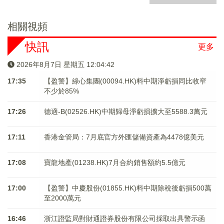
相關視頻
快訊
更多
2026年8月7日 星期五 12:04:42
17:35
【盈警】綠心集團(00094.HK)料中期淨虧損同比收窄
不少於85%
17:26
德適-B(02526.HK)中期歸母淨虧損擴大至5588.3萬元
17:11
香港金管局：7月底官方外匯儲備資產為4478億美元
17:08
寶龍地產(01238.HK)7月合約銷售額約5.5億元
17:00
【盈警】中慶股份(01855.HK)料中期除稅後虧損500萬
至2000萬元
16:46
浙江證監局對財通證券股份有限公司採取出具警示函