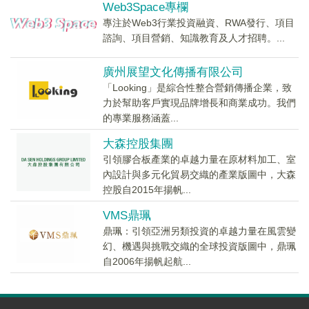
Web3Space專欄
專注於Web3行業投資融資、RWA發行、項目
諮詢、項目營銷、知識教育及人才招聘。...
廣州展望文化傳播有限公司
「Looking」是綜合性整合營銷傳播企業，致
力於幫助客戶實現品牌增長和商業成功。我們
的專業服務涵蓋...
大森控股集團
引領膠合板產業的卓越力量在原材料加工、室
內設計與多元化貿易交織的產業版圖中，大森
控股自2015年揚帆...
VMS鼎珮
鼎珮：引領亞洲另類投資的卓越力量在風雲變
幻、機遇與挑戰交織的全球投資版圖中，鼎珮
自2006年揚帆起航...