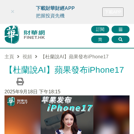
財華智庫網
FINTV
FINMETA
財華證券
媒體矩陣
下載財華財經APP
×
下載APP
智庫沙龍
聯絡我們
把握投資先機
訂閱
简
主頁
視頻
【杜蘭說AI】蘋果發布iPhone17
【杜蘭說AI】蘋果發布iPhone17
2025年9月18日 下午18:15