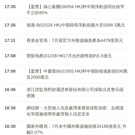
17:35
【盈警】綠心集團(00094.HK)料中期淨虧損同比收窄
不少於85%
17:26
德適-B(02526.HK)中期歸母淨虧損擴大至5588.3萬元
17:11
香港金管局：7月底官方外匯儲備資產為4478億美元
17:08
寶龍地產(01238.HK)7月合約銷售額約5.5億元
17:00
【盈警】中慶股份(01855.HK)料中期除稅後虧損500萬
至2000萬元
16:46
浙江證監局對財通證券股份有限公司採取出具警示函
措施
16:36
網信辦：大型個人信息處理者應當採取加密、去標識
化等措施保障所處理個人信息安全
16:30
國家外匯局：7月末中國外匯儲備規模34188億美元 升
幅0.07%