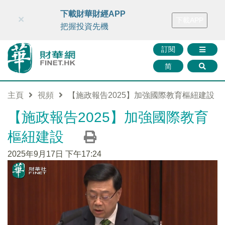
財華智庫網
FINTV
FINMETA
財華證券
媒體矩陣
下載財華財經APP
×
下載APP
智庫沙龍
聯絡我們
把握投資先機
訂閱
简
主頁
視頻
【施政報告2025】加強國際教育樞紐建設
【施政報告2025】加強國際教育
樞紐建設
2025年9月17日 下午17:24