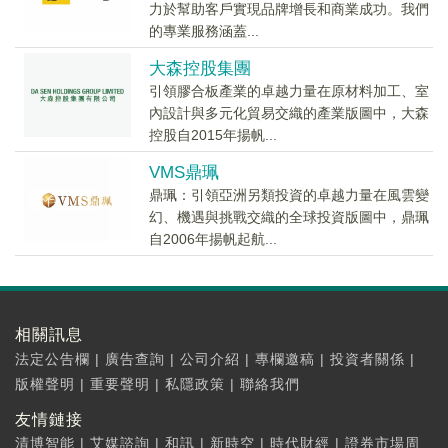
力於幫助客戶實現品牌增長和商業成功。我們
的專業服務涵蓋...
大森控股集團
引領膠合板產業的卓越力量在原材料加工、室
內設計與多元化貿易交織的產業版圖中，大森
控股自2015年揚帆...
VMS鼎珮
鼎珮：引領亞洲另類投資的卓越力量在風雲變
幻、機遇與挑戰交織的全球投資版圖中，鼎珮
自2006年揚帆起航...
相關訊息
法定公告欄
|
廣告查詢
|
公司介紹
|
專欄邀稿
|
投資者關係
|
版權聲明
|
重要聲明
|
私隱政策
|
聯絡我們
友情鏈接
清博智能
|
艾媒諮詢
|
和訊
|
新時空
|
時代財經
|
證券市場周