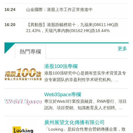
16:24
山金國際：港股上市工作正常推進中
16:20
【異動股】港股跌幅榜前十，九福來(08611.HK)跌
21.43%，天瑞汽車内飾(06162.HK)跌18.44%
更多
熱門專欄
港股100強專欄
港股100强研究中心是拥有坚实学术背景及专
业专家团队的非盈利性学术研究机构。...
Web3Space專欄
專注於Web3行業投資融資、RWA發行、項目
諮詢、項目營銷、知識教育及人才招聘。...
廣州展望文化傳播有限公司
「Looking」是綜合性整合營銷傳播企業，致