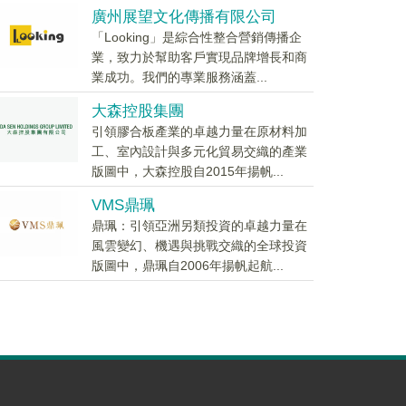
廣州展望文化傳播有限公司
「Looking」是綜合性整合營銷傳播企
業，致力於幫助客戶實現品牌增長和商
業成功。我們的專業服務涵蓋...
大森控股集團
引領膠合板產業的卓越力量在原材料加
工、室內設計與多元化貿易交織的產業
版圖中，大森控股自2015年揚帆...
VMS鼎珮
鼎珮：引領亞洲另類投資的卓越力量在
風雲變幻、機遇與挑戰交織的全球投資
版圖中，鼎珮自2006年揚帆起航...