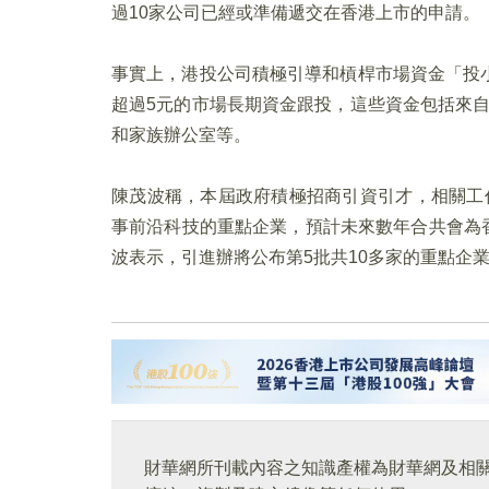
過10家公司已經或準備遞交在香港上市的申請。
事實上，港投公司積極引導和槓桿市場資金「投
超過5元的市場長期資金跟投，這些資金包括來
和家族辦公室等。
陳茂波稱，本屆政府積極招商引資引才，相關工
事前沿科技的重點企業，預計未來數年合共會為香港
波表示，引進辦將公布第5批共10多家的重點企
財華網所刊載內容之知識產權為財華網及相