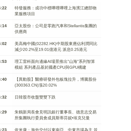
5:22
特發服務：成功中標嗶哩嗶哩上海濱江總部物
業服務項目
5:14
亞太股份：公司是零跑汽車和Stellantis集團的
供應商
5:02
美高梅中國(02282.HK)中期股東應佔利潤同比
減少20.2%至19.01億港元 派息0.25港元
4:53
理工雷科面向邊緣AI場景推出"山海"系列智算
模組 系列產品基於國產CPU與GPU構建
4:40
【異動股】醫療研發外包板塊拉升，博騰股份
(300363.CN)漲20.02%
4:32
日韓股市收盤雙雙下跌
4:29
朱鶴新局長會見明訊銀行董事長、德意志交易
所集團執行委員會成員斯蒂芬妮•埃克兒曼
4:23
依米康：海外交付以東南亞、中東市場為主 並