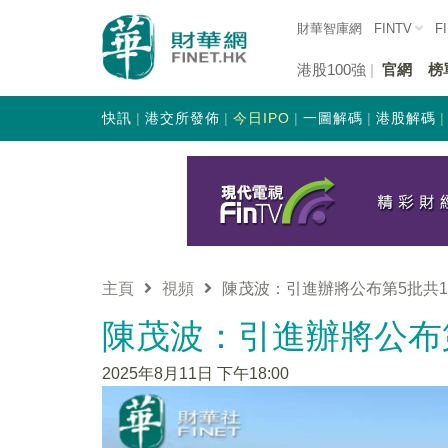
財華智庫網
FINTV
F
港股100強
官網
榜
快訊
港交所發佈
今日IPO
一圖解碼
港股解碼
主頁
視頻
陳茂波：引進辦將公布第5批共
陳茂波：引進辦將公布
2025年8月11日 下午18:00