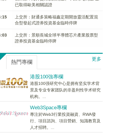
已取得歐美相關認證
4:15
上交所：財通多策略福鑫定期開放靈活配置混
合型發起式證券投資基金臨時停牌
4:03
上交所：景順長城全球半導體芯片產業股票型
證券投資基金臨時停牌
更多
熱門專欄
港股100強專欄
港股100强研究中心是拥有坚实学术背
景及专业专家团队的非盈利性学术研究
机构。...
Web3Space專欄
專注於Web3行業投資融資、RWA發
行、項目諮詢、項目營銷、知識教育及
人才招聘。...