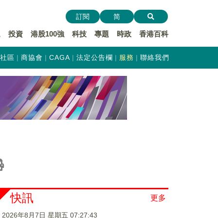
訂閱
简
遞
投資
港股100強
科技
專題
時政
香港百科
社區
商協會
CAGA
法定公告欄
服務
聯絡我們
快訊
更多
2026年8月7日 星期五 07:27:43