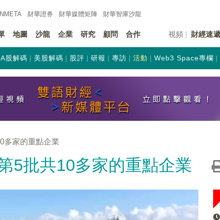
INMETA
財華證券
財華
媒體矩陣
財華
智庫沙龍
單
地圖
沙龍
企業
研究
顧問
合作
視頻
財經速
A股解碼
美股解碼
股評
研報
專訪
活動
Web3 Space專欄
10多家的重點企業
第5批共10多家的重點企業