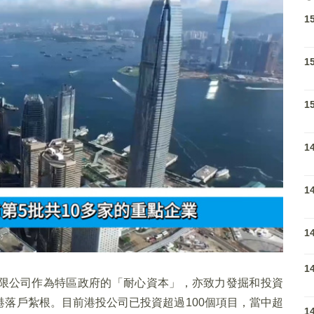
1
1
1
1
1
1
1
限公司作為特區政府的「耐心資本」，亦致力發掘和投資
落戶紮根。目前港投公司已投資超過100個項目，當中超
1