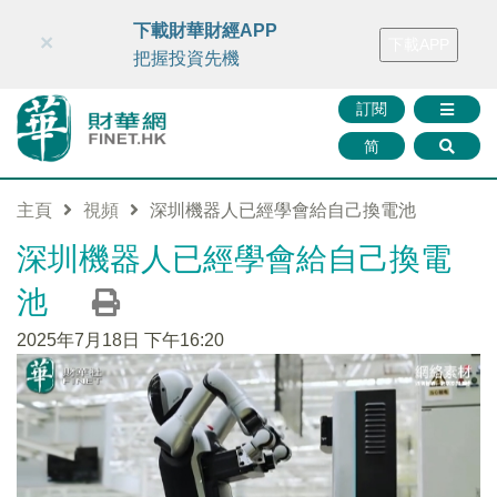
財華智庫網
FINTV
FINMETA
財華證券
媒體矩陣
下載財華財經APP
×
下載APP
智庫沙龍
聯絡我們
把握投資先機
訂閱
简
主頁
視頻
深圳機器人已經學會給自己換電池
深圳機器人已經學會給自己換電
池
2025年7月18日 下午16:20