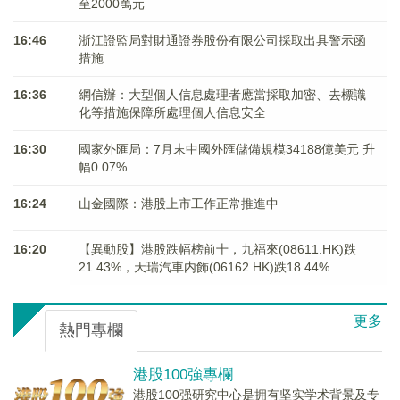
至2000萬元
16:46
浙江證監局對財通證券股份有限公司採取出具警示函
措施
16:36
網信辦：大型個人信息處理者應當採取加密、去標識
化等措施保障所處理個人信息安全
16:30
國家外匯局：7月末中國外匯儲備規模34188億美元 升
幅0.07%
16:24
山金國際：港股上市工作正常推進中
16:20
【異動股】港股跌幅榜前十，九福來(08611.HK)跌
21.43%，天瑞汽車内飾(06162.HK)跌18.44%
更多
熱門專欄
港股100強專欄
港股100强研究中心是拥有坚实学术背景及专