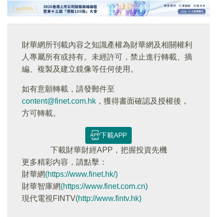
財華網所刊載內容之知識產權為財華網及相關權利
人專屬所有或持有。未經許可，禁止進行轉載、摘
編、複製及建立鏡像等任何使用。
如有意願轉載，請發郵件至
content@finet.com.hk
，獲得書面確認及授權後，
方可轉載。
下載APP
下載財華財經APP，把握投資先機
更多精彩内容，請點擊：
財華網
(https://www.finet.hk/)
財華智庫網
(https://www.finet.com.cn)
現代電視FINTV
(http://www.fintv.hk)