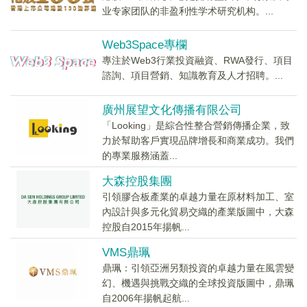
业专家团队的非盈利性学术研究机构。...
Web3Space專欄
專注於Web3行業投資融資、RWA發行、項目
諮詢、項目營銷、知識教育及人才招聘。...
廣州展望文化傳播有限公司
「Looking」是綜合性整合營銷傳播企業，致
力於幫助客戶實現品牌增長和商業成功。我們
的專業服務涵蓋...
大森控股集團
引領膠合板產業的卓越力量在原材料加工、室
內設計與多元化貿易交織的產業版圖中，大森
控股自2015年揚帆...
VMS鼎珮
鼎珮：引領亞洲另類投資的卓越力量在風雲變
幻、機遇與挑戰交織的全球投資版圖中，鼎珮
自2006年揚帆起航...