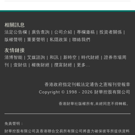
相關訊息
法定公告欄
|
廣告查詢
|
公司介紹
|
專欄邀稿
|
投資者關係
|
版權聲明
|
重要聲明
|
私隱政策
|
聯絡我們
友情鏈接
清博智能
|
艾媒諮詢
|
和訊
|
新時空
|
時代財經
|
證券市場周
刊
|
壹財信
|
權衡財經
|
攬富財經
|
更多...
香港政府指定刊載法定通告之憲報刊登報章
Copyright © 1998 - 2026 財華控股有限公司
香港財華社版權所有,未經同意不得轉載。
免責聲明：
財華控股有限公司及香港聯合交易所有限公司將盡力確保彼等所提供資料