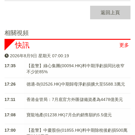
返回上頁
相關視頻
快訊
更多
2026年8月9日 星期天 07:00:20
17:35
【盈警】綠心集團(00094.HK)料中期淨虧損同比收窄
不少於85%
17:26
德適-B(02526.HK)中期歸母淨虧損擴大至5588.3萬元
17:11
香港金管局：7月底官方外匯儲備資產為4478億美元
17:08
寶龍地產(01238.HK)7月合約銷售額約5.5億元
17:00
【盈警】中慶股份(01855.HK)料中期除稅後虧損500萬