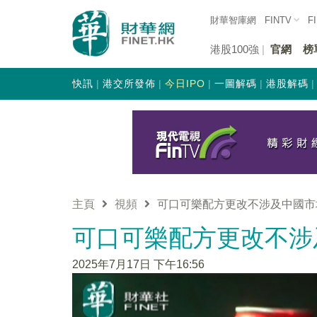
財華智庫網
FINTV
F
港股100強
官網
榜
快訊
港交所發佈
今日IPO
一圖解碼
港股解碼
主頁
視頻
可口可樂配方更改不涉及中國市
可口可樂配方更改不涉
2025年7月17日 下午16:56