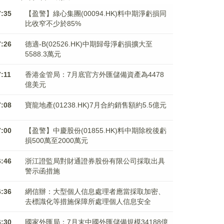
7:35
【盈警】綠心集團(00094.HK)料中期淨虧損同
比收窄不少於85%
7:26
德適-B(02526.HK)中期歸母淨虧損擴大至
5588.3萬元
7:11
香港金管局：7月底官方外匯儲備資產為4478
億美元
7:08
寶龍地產(01238.HK)7月合約銷售額約5.5億元
7:00
【盈警】中慶股份(01855.HK)料中期除稅後虧
損500萬至2000萬元
6:46
浙江證監局對財通證券股份有限公司採取出具
警示函措施
6:36
網信辦：大型個人信息處理者應當採取加密、
去標識化等措施保障所處理個人信息安全
6:30
國家外匯局：7月末中國外匯儲備規模34188億