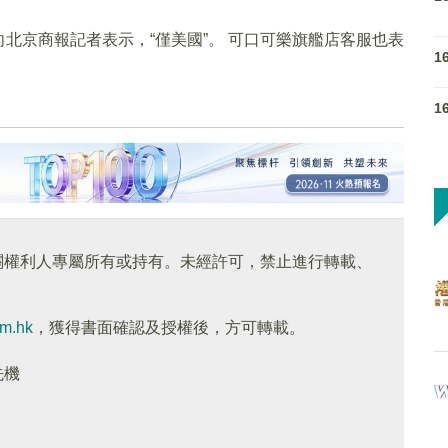
北京商報記者表示，“僅美國”。 可口可樂旗艦店客服也表
1
1
關權利人專屬所有或持有。未經許可，禁止進行轉載、
om.hk
，獲得書面確認及授權後，方可轉載。
先機