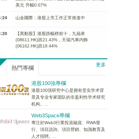
美元 升幅0.07%
6:24
山金國際：港股上市工作正常推進中
6:20
【異動股】港股跌幅榜前十，九福來
(08611.HK)跌21.43%，天瑞汽車内飾
(06162.HK)跌18.44%
更多
熱門專欄
港股100強專欄
港股100强研究中心是拥有坚实学术背
景及专业专家团队的非盈利性学术研究
机构。...
Web3Space專欄
專注於Web3行業投資融資、RWA發
行、項目諮詢、項目營銷、知識教育及
人才招聘。...