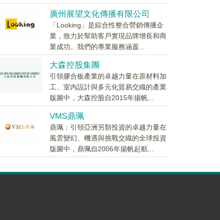
廣州展望文化傳播有限公司
「Looking」是綜合性整合營銷傳播企
業，致力於幫助客戶實現品牌增長和商
業成功。我們的專業服務涵蓋...
大森控股集團
引領膠合板產業的卓越力量在原材料加
工、室內設計與多元化貿易交織的產業
版圖中，大森控股自2015年揚帆...
VMS鼎珮
鼎珮：引領亞洲另類投資的卓越力量在
風雲變幻、機遇與挑戰交織的全球投資
版圖中，鼎珮自2006年揚帆起航...