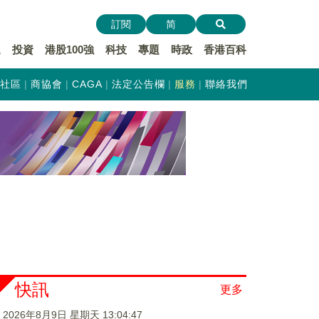
訂閱
简
遞
投資
港股100強
科技
專題
時政
香港百科
社區
商協會
CAGA
法定公告欄
服務
聯絡我們
快訊
更多
2026年8月9日 星期天 13:04:47