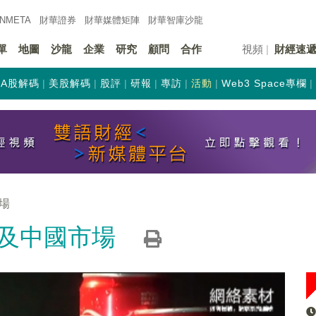
INMETA
財華證券
財華
媒體矩陣
財華
智庫沙龍
單
地圖
沙龍
企業
研究
顧問
合作
視頻
財經速
A股解碼
美股解碼
股評
研報
專訪
活動
Web3 Space專欄
場
及中國市場